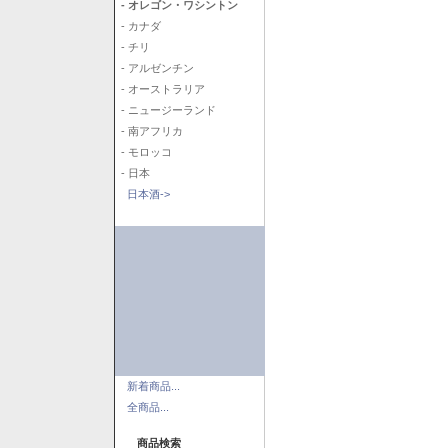
- オレゴン・ワシントン
- カナダ
- チリ
- アルゼンチン
- オーストラリア
- ニュージーランド
- 南アフリカ
- モロッコ
- 日本
日本酒->
新着商品...
全商品...
商品検索