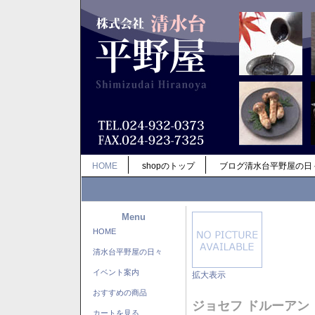
HOME
shopのトップ
ブログ清水台平野屋の日
Menu
HOME
清水台平野屋の日々
イベント案内
拡大表示
おすすめの商品
ジョセフ ドルーアン
カートを見る