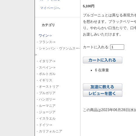
5,100円
マイページへ
ブルゴーニュとは異なる表現力を
を想わせます。ブラックベリー
カテゴリ
り。やわらかい口当たりで、口
お楽しみいただけます。
ワイン
->
- フランス->
カートに入れる:
- シャンパン・ヴァンムスー-
>
- イタリア->
- スペイン->
6 在庫量
- ポルトガル
- イギリス
- オーストリア
- ブルガリア
- ハンガリー
- ルーマニア
この商品は2023年06月28日(
- ジョージア
- イスラエル
- ドイツ->
- カリフォルニア