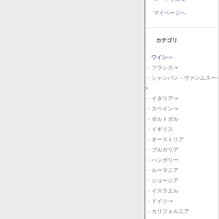
マイページへ
カテゴリ
ワイン
->
- フランス->
- シャンパン・ヴァンムスー-
>
- イタリア->
- スペイン->
- ポルトガル
- イギリス
- オーストリア
- ブルガリア
- ハンガリー
- ルーマニア
- ジョージア
- イスラエル
- ドイツ->
- カリフォルニア