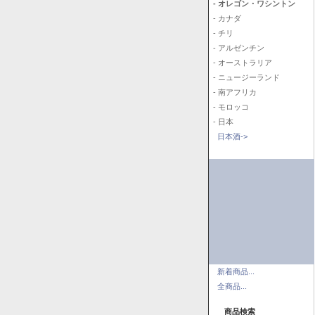
- オレゴン・ワシントン
- カナダ
- チリ
- アルゼンチン
- オーストラリア
- ニュージーランド
- 南アフリカ
- モロッコ
- 日本
日本酒->
新着商品...
全商品...
商品検索