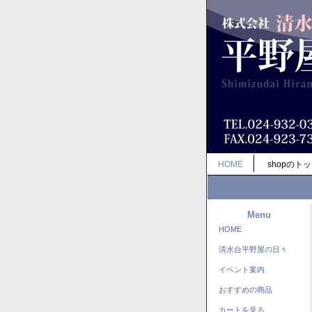
HOME
shopのト
Menu
HOME
清水台平野屋の日々
イベント案内
おすすめの商品
カートを見る