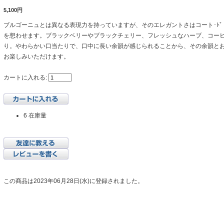
5,100円
ブルゴーニュとは異なる表現力を持っていますが、そのエレガントさはコート･ﾄ
を想わせます。ブラックベリーやブラックチェリー、フレッシュなハーブ、コー
り。やわらかい口当たりで、口中に長い余韻が感じられることから、その余韻と
お楽しみいただけます。
カートに入れる:
6 在庫量
この商品は2023年06月28日(水)に登録されました。