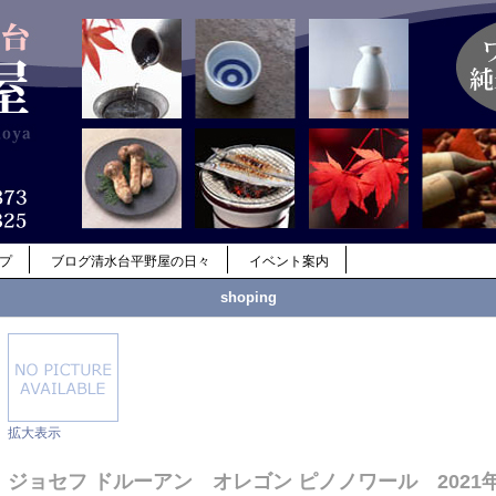
ップ
ブログ清水台平野屋の日々
イベント案内
shoping
拡大表示
ジョセフ ドルーアン オレゴン ピノノワール 2021