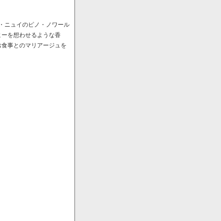
ﾞ・ニュイのピノ・ノワール
ヒーを想わせるような香
お食事とのマリアージュを