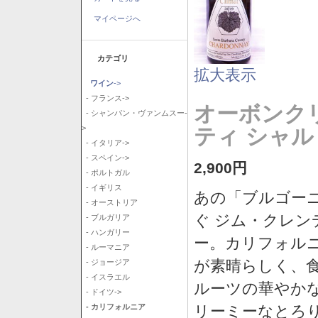
マイページへ
カテゴリ
拡大表示
ワイン
->
- フランス->
オーボンク
- シャンパン・ヴァンムスー-
>
ティ シャル
- イタリア->
- スペイン->
2,900円
- ポルトガル
- イギリス
あの「ブルゴー
- オーストリア
ぐ ジム・クレ
- ブルガリア
- ハンガリー
ー。カリフォル
- ルーマニア
が素晴らしく、
- ジョージア
- イスラエル
ルーツの華やか
- ドイツ->
リーミーなとろ
- カリフォルニア