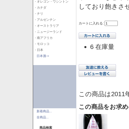
- オレゴン・ワシントン
しており飽きさ
- カナダ
- チリ
- アルゼンチン
カートに入れる:
- オーストラリア
- ニュージーランド
- 南アフリカ
- モロッコ
6 在庫量
- 日本
日本酒->
この商品は2011
この商品をお求め
新着商品...
全商品...
商品検索