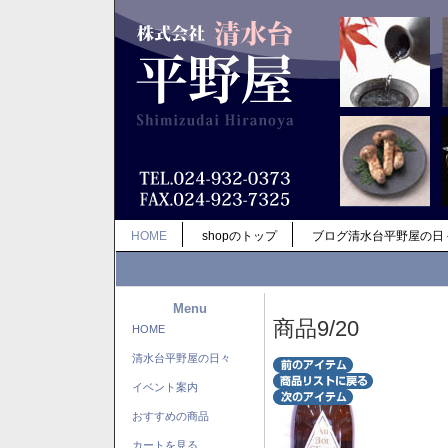
HOME
shopのトップ
ブログ清水台平野屋の日
Menu
商品9/20
HOME
清水台平野屋の日々
イベント案内
おすすめの商品
カートを見る