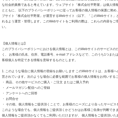
な社会的責務であると考えています。ウェブサイト「株式会社平野屋」は個人情
とともに、 以下のプライバシーポリシーに従ってお客様の個人情報の保護に努め
ブサイト「株式会社平野屋」が運営するWebサイト（以下、「このWebサイト」
れるよう運営・管理します。このWebサイトをご利用の際は、これらの内容をご
い。
【個人情報とは】
このプライバシーポリシーにおける個人情報とは、このWebサイトのサービスの
く、 お客様の氏名、住所、電話番号、e-mail アドレスなどで、このうち1つまた
客様個人を特定できる情報を意味するものとします。
1. このような場合に個人情報の登録をお願いします このWebサイトは、お客様
営されています。次のような場合に必要な範囲でお客様の個人情報をお伺いする
・ 商品、その他サービスのご購入・ご注文 またはご購入予約
・ メールマガジン配信へのご登録
・ アンケートへのご回答
・ お問合せ
・ その他、個人情報をご提供頂くことで、お客様のニーズにより合ったサービス
このような場合でも、個人情報をご提供頂くかどうかはお客様ご自身が判断できます
個人情報をご提供頂かなくてもご利用いただけますが、 個人情報をご提供頂いた