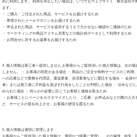
めに利用します。 利用を停止したい場合は、いつでもウェブサイト「株式会社平
ます。
・ ご購入・ご注文された商品、サービスをお届けするため
・ 希望されたメールマガジンをお届けするため
・ 申込まれた商品、サービスを提供するうえで欠かせない確認やご連絡のため
・ マーケティングや商品アイテム充実などの統計的データとして利用するため
・ お問合せに対するお返事をお届けするため
4. 個人情報は第三者へ提供しません お客様からご提供頂いた個人情報は、次の
しません。 ・ お客様の同意がある場合 ・ 商品のご注文や有料サービスのご利用
への応募などで業務を代理店、運送業者、決済業者などに委託する場合 ・ 会員
者）または第三者に不利益を及ぼす行為をしたことが判明した場合 ・ 法令など
められた場合 ・ 何らかの必要に応じてお客様と連絡を取るため
・ お客様ごとにページをカスタマイズしたり、ご応募・お申込みなどの際の入力
ど、サービスの質を向上させ、お客様の便宜を図るため
5. 個人情報は適切に管理します
お客様からご提供頂いた個人情報は、適切かつ慎重に管理し、 その漏洩、紛失、