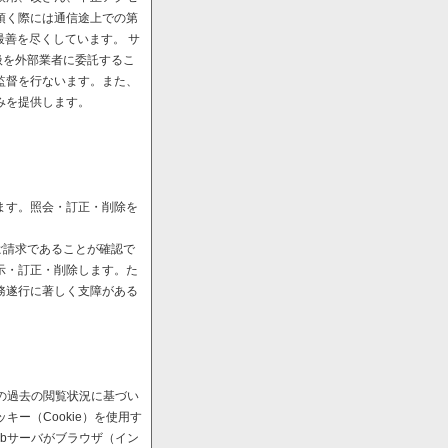
頂く際には通信途上での第
最善を尽くしています。 サ
扱を外部業者に委託するこ
監督を行ないます。また、
みを提供します。
ます。照会・訂正・削除を
ご請求であることが確認で
示・訂正・削除します。た
務遂行に著しく支障がある
の過去の閲覧状況に基づい
ー（Cookie）を使用す
bサーバがブラウザ（イン