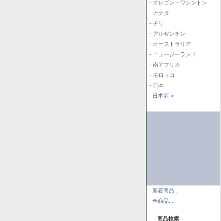
- オレゴン・ワシントン
- カナダ
- チリ
- アルゼンチン
- オーストラリア
- ニュージーランド
- 南アフリカ
- モロッコ
- 日本
日本酒->
新着商品...
全商品...
商品検索