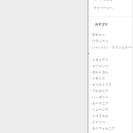
マイページへ
カテゴリ
ワイン
->
- フランス->
- シャンパン・ヴァンムスー-
>
- イタリア->
- スペイン->
- ポルトガル
- イギリス
- オーストリア
- ブルガリア
- ハンガリー
- ルーマニア
- ジョージア
- イスラエル
- ドイツ->
- カリフォルニア