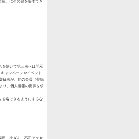
野屋」にその旨を要求でき
場合を除いて第三者へは開示
、キャンペーンやイベント
や登録者が、他の会員（登録
により、個人情報の提供を求
を省略できるようにするな
誤用、改ざん、不正アクセ