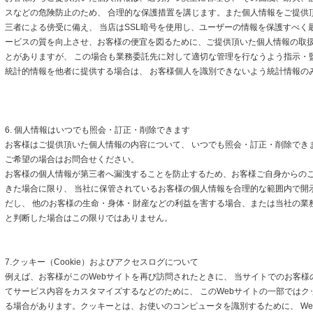
スなどの危険防止のため、 合理的な保護措置を講じます。また個人情報をご提供
三者による傍受に備え、 当店はSSL暗号を使用し、ユーザーの情報を保護すべく
ービスの質を向上させ、お客様の便宜を図るために、ご提供頂いた個人情報の取
とがありますが、 この場合も業務委託先に対して適切な管理を行なうよう指示・
統計的情報を他者に提供する場合は、 お客様個人を識別できないよう統計情報の
6. 個人情報はいつでも照会・訂正・削除できます
お客様はご提供頂いた個人情報の内容について、 いつでも照会・訂正・削除でき
ご希望の場合はお問合せください。
お客様の個人情報が第三者へ漏洩することを防止するため、お客様ご自身からの
きた場合に限り、 当社に保管されているお客様の個人情報を合理的な範囲内で開
だし、 他のお客様の生命・身体・財産などの利益を害する場合、または当社の業
と判断した場合はこの限りではありません。
7.クッキー（Cookie）およびアクセスログについて
例えば、お客様がこのWebサイトを再び訪問されたときに、 当サイトでのお客様
てサービス内容をカスタマイズするなどのために、 このWebサイトの一部ではクッキ
る場合があります。クッキーとは、お使いのコンピュータを識別するために、 We