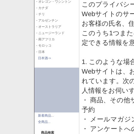
- オレゴン・ワシントン
このプライバシ
- カナダ
Webサイトのサ
- チリ
- アルゼンチン
お客様の氏名、住所
- オーストラリア
このうち1つまた
- ニュージーランド
- 南アフリカ
定できる情報を
- モロッコ
- 日本
日本酒->
1. このような
Webサイトは、
れています。次
人情報をお伺い
・ 商品、その他
予約
新着商品...
・ メールマガジ
全商品...
・ アンケートへ
商品検索