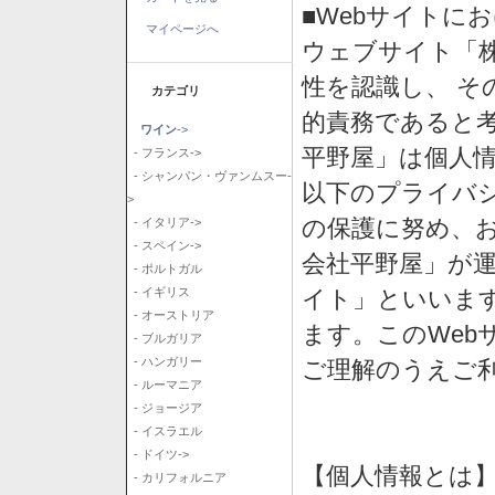
■Webサイトに
マイページへ
ウェブサイト「
性を認識し、 そ
カテゴリ
的責務であると
ワイン
->
平野屋」は個人
- フランス->
- シャンパン・ヴァンムスー-
以下のプライバ
>
の保護に努め、
- イタリア->
- スペイン->
会社平野屋」が運
- ポルトガル
イト」といいま
- イギリス
- オーストリア
ます。このWeb
- ブルガリア
- ハンガリー
ご理解のうえご
- ルーマニア
- ジョージア
- イスラエル
- ドイツ->
【個人情報とは
- カリフォルニア