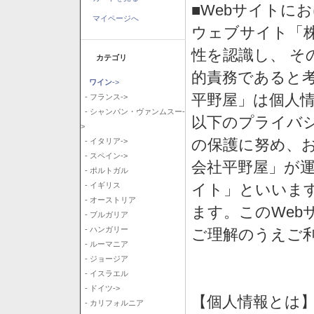
■Webサイトに
マイページへ
ウェブサイト「
性を認識し、 そ
カテゴリ
的責務であると
ワイン
->
平野屋」は個人
- フランス->
- シャンパン・ヴァンムスー-
以下のプライバ
>
の保護に努め、
- イタリア->
- スペイン->
会社平野屋」が運
- ポルトガル
イト」といいま
- イギリス
- オーストリア
ます。このWeb
- ブルガリア
- ハンガリー
ご理解のうえご
- ルーマニア
- ジョージア
- イスラエル
- ドイツ->
【個人情報とは
- カリフォルニア