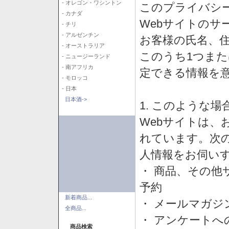
- オレゴン・ワシントン
このプライバシ
- カナダ
Webサイトのサ
- チリ
- アルゼンチン
お客様の氏名、住所
- オーストラリア
このうち1つまた
- ニュージーランド
- 南アフリカ
定できる情報を
- モロッコ
- 日本
日本酒->
1. このような
Webサイトは、
れています。次
人情報をお伺い
・ 商品、その他
予約
新着商品...
・ メールマガジ
全商品...
・ アンケートへ
商品検索