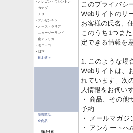
- オレゴン・ワシントン
このプライバシ
- カナダ
Webサイトのサ
- チリ
- アルゼンチン
お客様の氏名、住所
- オーストラリア
このうち1つまた
- ニュージーランド
- 南アフリカ
定できる情報を
- モロッコ
- 日本
日本酒->
1. このような
Webサイトは、
れています。次
人情報をお伺い
・ 商品、その他
予約
新着商品...
・ メールマガジ
全商品...
・ アンケートへ
商品検索