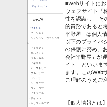
■Webサイトに
マイページへ
ウェブサイト「
性を認識し、 そ
カテゴリ
的責務であると
ワイン
->
平野屋」は個人
- フランス->
- シャンパン・ヴァンムスー-
以下のプライバ
>
の保護に努め、
- イタリア->
- スペイン->
会社平野屋」が運
- ポルトガル
イト」といいま
- イギリス
- オーストリア
ます。このWeb
- ブルガリア
- ハンガリー
ご理解のうえご
- ルーマニア
- ジョージア
- イスラエル
- ドイツ->
【個人情報とは
- カリフォルニア