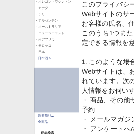
- オレゴン・ワシントン
このプライバシ
- カナダ
Webサイトのサ
- チリ
- アルゼンチン
お客様の氏名、住所
- オーストラリア
このうち1つまた
- ニュージーランド
- 南アフリカ
定できる情報を
- モロッコ
- 日本
日本酒->
1. このような
Webサイトは、
れています。次
人情報をお伺い
・ 商品、その他
予約
新着商品...
・ メールマガジ
全商品...
・ アンケートへ
商品検索