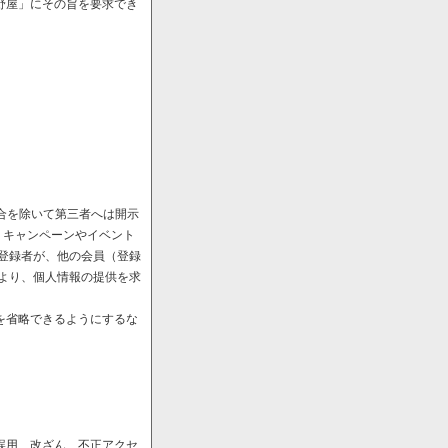
野屋」にその旨を要求でき
場合を除いて第三者へは開示
、キャンペーンやイベント
や登録者が、他の会員（登録
により、個人情報の提供を求
を省略できるようにするな
誤用、改ざん、不正アクセ