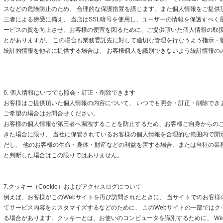
スなどの危険防止のため、 合理的な保護措置を講じます。また個人情報をご提供
三者による傍受に備え、 当店はSSL暗号を使用し、ユーザーの情報を保護すべく
ービスの質を向上させ、お客様の便宜を図るために、ご提供頂いた個人情報の取
とがありますが、 この場合も業務委託先に対して適切な管理を行なうよう指示・
統計的情報を他者に提供する場合は、 お客様個人を識別できないよう統計情報の
6. 個人情報はいつでも照会・訂正・削除できます
お客様はご提供頂いた個人情報の内容について、 いつでも照会・訂正・削除でき
ご希望の場合はお問合せください。
お客様の個人情報が第三者へ漏洩することを防止するため、お客様ご自身からの
きた場合に限り、 当社に保管されているお客様の個人情報を合理的な範囲内で開
だし、 他のお客様の生命・身体・財産などの利益を害する場合、または当社の業
と判断した場合はこの限りではありません。
7.クッキー（Cookie）およびアクセスログについて
例えば、お客様がこのWebサイトを再び訪問されたときに、 当サイトでのお客様
てサービス内容をカスタマイズするなどのために、 このWebサイトの一部ではクッキ
る場合があります。クッキーとは、お使いのコンピュータを識別するために、 We