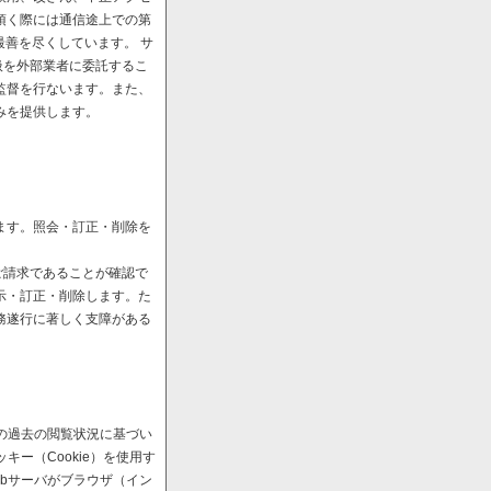
頂く際には通信途上での第
最善を尽くしています。 サ
扱を外部業者に委託するこ
監督を行ないます。また、
みを提供します。
ます。照会・訂正・削除を
ご請求であることが確認で
示・訂正・削除します。た
務遂行に著しく支障がある
の過去の閲覧状況に基づい
ー（Cookie）を使用す
bサーバがブラウザ（イン