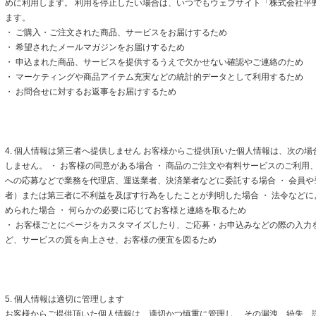
めに利用します。 利用を停止したい場合は、いつでもウェブサイト「株式会社平
ます。
・ ご購入・ご注文された商品、サービスをお届けするため
・ 希望されたメールマガジンをお届けするため
・ 申込まれた商品、サービスを提供するうえで欠かせない確認やご連絡のため
・ マーケティングや商品アイテム充実などの統計的データとして利用するため
・ お問合せに対するお返事をお届けするため
4. 個人情報は第三者へ提供しません お客様からご提供頂いた個人情報は、次の
しません。 ・ お客様の同意がある場合 ・ 商品のご注文や有料サービスのご利用
への応募などで業務を代理店、運送業者、決済業者などに委託する場合 ・ 会員
者）または第三者に不利益を及ぼす行為をしたことが判明した場合 ・ 法令など
められた場合 ・ 何らかの必要に応じてお客様と連絡を取るため
・ お客様ごとにページをカスタマイズしたり、ご応募・お申込みなどの際の入力
ど、サービスの質を向上させ、お客様の便宜を図るため
5. 個人情報は適切に管理します
お客様からご提供頂いた個人情報は、適切かつ慎重に管理し、 その漏洩、紛失、