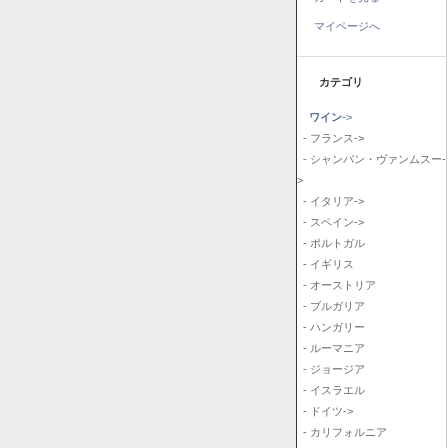
マイページへ
カテゴリ
ワイン
->
- フランス->
- シャンパン・ヴァンムスー-
>
- イタリア->
- スペイン->
- ポルトガル
- イギリス
- オーストリア
- ブルガリア
- ハンガリー
- ルーマニア
- ジョージア
- イスラエル
- ドイツ->
- カリフォルニア