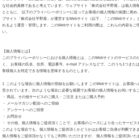
な社会的責務であると考えています。ウェブサイト「株式会社平野屋」は個人情
とともに、 以下のプライバシーポリシーに従ってお客様の個人情報の保護に努め
ブサイト「株式会社平野屋」が運営するWebサイト（以下、「このWebサイト」
れるよう運営・管理します。このWebサイトをご利用の際は、これらの内容をご
い。
【個人情報とは】
このプライバシーポリシーにおける個人情報とは、このWebサイトのサービスの
く、 お客様の氏名、住所、電話番号、e-mail アドレスなどで、このうち1つまた
客様個人を特定できる情報を意味するものとします。
1. このような場合に個人情報の登録をお願いします このWebサイトは、お客様
営されています。次のような場合に必要な範囲でお客様の個人情報をお伺いする
・ 商品、その他サービスのご購入・ご注文 またはご購入予約
・ メールマガジン配信へのご登録
・ アンケートへのご回答
・ お問合せ
・ その他、個人情報をご提供頂くことで、お客様のニーズにより合ったサービス
このような場合でも、個人情報をご提供頂くかどうかはお客様ご自身が判断できます
個人情報をご提供頂かなくてもご利用いただけますが、 個人情報をご提供頂いた