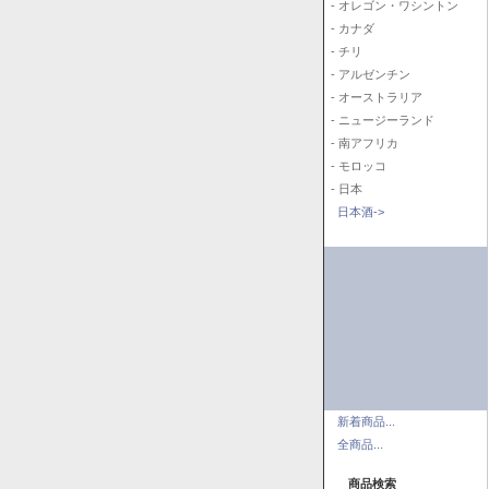
- オレゴン・ワシントン
- カナダ
- チリ
- アルゼンチン
- オーストラリア
- ニュージーランド
- 南アフリカ
- モロッコ
- 日本
日本酒->
新着商品...
全商品...
商品検索