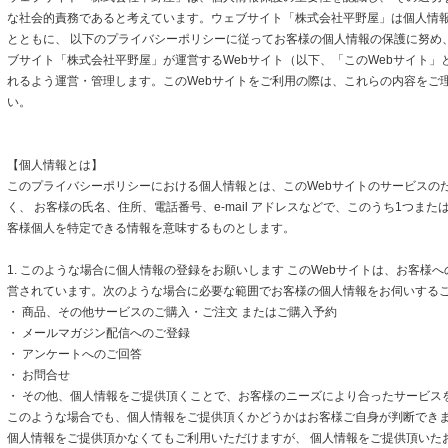
な社会的責務であると考えています。ウェブサイト「株式会社平野屋」は個人情
とともに、 以下のプライバシーポリシーに従ってお客様の個人情報の保護に努め
ブサイト「株式会社平野屋」が運営するWebサイト（以下、「このWebサイト」
れるよう運営・管理します。このWebサイトをご利用の際は、これらの内容をご
い。
【個人情報とは】
このプライバシーポリシーにおける個人情報とは、このWebサイトのサービスの
く、 お客様の氏名、住所、電話番号、e-mail アドレスなどで、このうち1つまた
客様個人を特定できる情報を意味するものとします。
1. このような場合に個人情報の登録をお願いします このWebサイトは、お客様
営されています。次のような場合に必要な範囲でお客様の個人情報をお伺いする
・ 商品、その他サービスのご購入・ご注文 またはご購入予約
・ メールマガジン配信へのご登録
・ アンケートへのご回答
・ お問合せ
・ その他、個人情報をご提供頂くことで、お客様のニーズにより合ったサービス
このような場合でも、個人情報をご提供頂くかどうかはお客様ご自身が判断できます
個人情報をご提供頂かなくてもご利用いただけますが、 個人情報をご提供頂いた