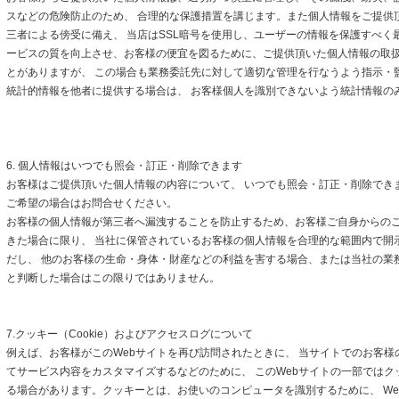
スなどの危険防止のため、 合理的な保護措置を講じます。また個人情報をご提供
三者による傍受に備え、 当店はSSL暗号を使用し、ユーザーの情報を保護すべく
ービスの質を向上させ、お客様の便宜を図るために、ご提供頂いた個人情報の取
とがありますが、 この場合も業務委託先に対して適切な管理を行なうよう指示・
統計的情報を他者に提供する場合は、 お客様個人を識別できないよう統計情報の
6. 個人情報はいつでも照会・訂正・削除できます
お客様はご提供頂いた個人情報の内容について、 いつでも照会・訂正・削除でき
ご希望の場合はお問合せください。
お客様の個人情報が第三者へ漏洩することを防止するため、お客様ご自身からの
きた場合に限り、 当社に保管されているお客様の個人情報を合理的な範囲内で開
だし、 他のお客様の生命・身体・財産などの利益を害する場合、または当社の業
と判断した場合はこの限りではありません。
7.クッキー（Cookie）およびアクセスログについて
例えば、お客様がこのWebサイトを再び訪問されたときに、 当サイトでのお客様
てサービス内容をカスタマイズするなどのために、 このWebサイトの一部ではクッキ
る場合があります。クッキーとは、お使いのコンピュータを識別するために、 We