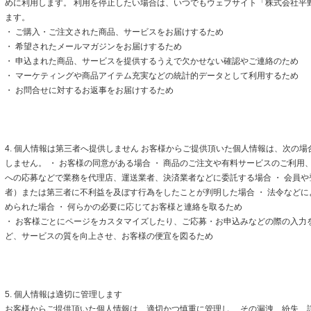
めに利用します。 利用を停止したい場合は、いつでもウェブサイト「株式会社平
ます。
・ ご購入・ご注文された商品、サービスをお届けするため
・ 希望されたメールマガジンをお届けするため
・ 申込まれた商品、サービスを提供するうえで欠かせない確認やご連絡のため
・ マーケティングや商品アイテム充実などの統計的データとして利用するため
・ お問合せに対するお返事をお届けするため
4. 個人情報は第三者へ提供しません お客様からご提供頂いた個人情報は、次の
しません。 ・ お客様の同意がある場合 ・ 商品のご注文や有料サービスのご利用
への応募などで業務を代理店、運送業者、決済業者などに委託する場合 ・ 会員
者）または第三者に不利益を及ぼす行為をしたことが判明した場合 ・ 法令など
められた場合 ・ 何らかの必要に応じてお客様と連絡を取るため
・ お客様ごとにページをカスタマイズしたり、ご応募・お申込みなどの際の入力
ど、サービスの質を向上させ、お客様の便宜を図るため
5. 個人情報は適切に管理します
お客様からご提供頂いた個人情報は、適切かつ慎重に管理し、 その漏洩、紛失、