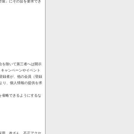
野屋」にその旨を要求でき
場合を除いて第三者へは開示
、キャンペーンやイベント
や登録者が、他の会員（登録
により、個人情報の提供を求
を省略できるようにするな
誤用、改ざん、不正アクセ