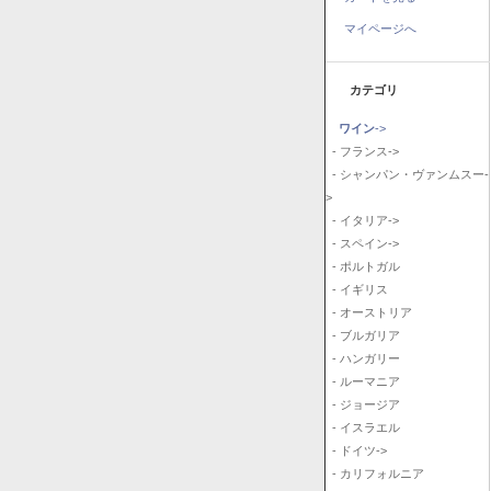
マイページへ
カテゴリ
ワイン
->
- フランス->
- シャンパン・ヴァンムスー-
>
- イタリア->
- スペイン->
- ポルトガル
- イギリス
- オーストリア
- ブルガリア
- ハンガリー
- ルーマニア
- ジョージア
- イスラエル
- ドイツ->
- カリフォルニア