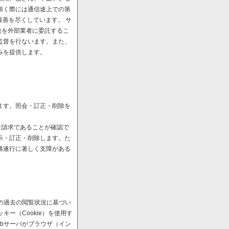
頂く際には通信途上での第
最善を尽くしています。 サ
扱を外部業者に委託するこ
監督を行ないます。また、
みを提供します。
ます。照会・訂正・削除を
ご請求であることが確認で
示・訂正・削除します。た
務遂行に著しく支障がある
の過去の閲覧状況に基づい
ー（Cookie）を使用す
bサーバがブラウザ（イン