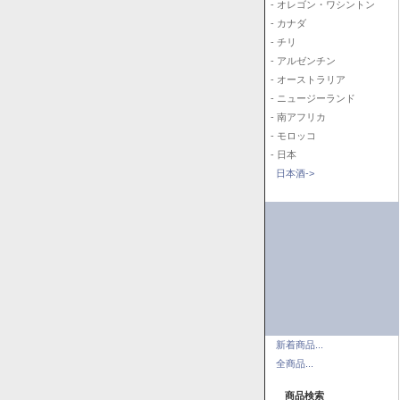
- オレゴン・ワシントン
- カナダ
- チリ
- アルゼンチン
- オーストラリア
- ニュージーランド
- 南アフリカ
- モロッコ
- 日本
日本酒->
新着商品...
全商品...
商品検索