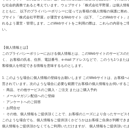
な社会的責務であると考えています。ウェブサイト「株式会社平野屋」は個人情
とともに、 以下のプライバシーポリシーに従ってお客様の個人情報の保護に努め
ブサイト「株式会社平野屋」が運営するWebサイト（以下、「このWebサイト」
れるよう運営・管理します。このWebサイトをご利用の際は、これらの内容をご
い。
【個人情報とは】
このプライバシーポリシーにおける個人情報とは、このWebサイトのサービスの
く、 お客様の氏名、住所、電話番号、e-mail アドレスなどで、このうち1つまた
客様個人を特定できる情報を意味するものとします。
1. このような場合に個人情報の登録をお願いします このWebサイトは、お客様
営されています。次のような場合に必要な範囲でお客様の個人情報をお伺いする
・ 商品、その他サービスのご購入・ご注文 またはご購入予約
・ メールマガジン配信へのご登録
・ アンケートへのご回答
・ お問合せ
・ その他、個人情報をご提供頂くことで、お客様のニーズにより合ったサービス
このような場合でも、個人情報をご提供頂くかどうかはお客様ご自身が判断できます
個人情報をご提供頂かなくてもご利用いただけますが、 個人情報をご提供頂いた