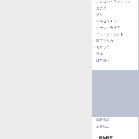
- オレゴン・ワシントン
- カナダ
- チリ
- アルゼンチン
- オーストラリア
- ニュージーランド
- 南アフリカ
- モロッコ
- 日本
日本酒->
新着商品...
全商品...
商品検索