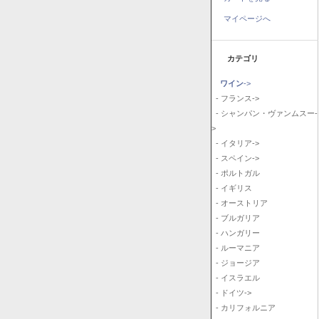
マイページへ
カテゴリ
ワイン
->
- フランス->
- シャンパン・ヴァンムスー-
>
- イタリア->
- スペイン->
- ポルトガル
- イギリス
- オーストリア
- ブルガリア
- ハンガリー
- ルーマニア
- ジョージア
- イスラエル
- ドイツ->
- カリフォルニア