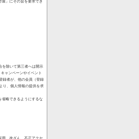
野屋」にその旨を要求でき
場合を除いて第三者へは開示
、キャンペーンやイベント
や登録者が、他の会員（登録
により、個人情報の提供を求
を省略できるようにするな
誤用、改ざん、不正アクセ