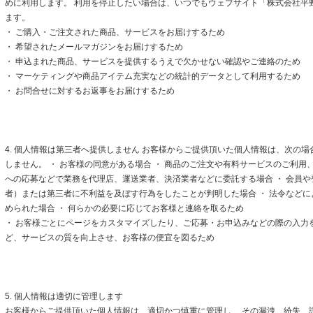
めに利用します。 利用を停止したい場合は、いつでもウェブサイト「株式会社平
ます。
・ ご購入・ご注文された商品、サービスをお届けするため
・ 希望されたメールマガジンをお届けするため
・ 申込まれた商品、サービスを提供するうえで欠かせない確認やご連絡のため
・ マーケティングや商品アイテム充実などの統計的データとして利用するため
・ お問合せに対するお返事をお届けするため
4. 個人情報は第三者へ提供しません お客様からご提供頂いた個人情報は、次の
しません。 ・ お客様の同意がある場合 ・ 商品のご注文や有料サービスのご利用
への応募などで業務を代理店、運送業者、決済業者などに委託する場合 ・ 会員
者）または第三者に不利益を及ぼす行為をしたことが判明した場合 ・ 法令など
められた場合 ・ 何らかの必要に応じてお客様と連絡を取るため
・ お客様ごとにページをカスタマイズしたり、ご応募・お申込みなどの際の入力
ど、サービスの質を向上させ、お客様の便宜を図るため
5. 個人情報は適切に管理します
お客様からご提供頂いた個人情報は、適切かつ慎重に管理し、 その漏洩、紛失、