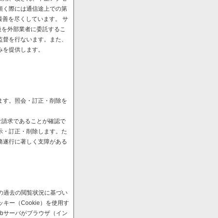
頂く際には通信途上での第
最善を尽くしています。 サ
扱を外部業者に委託するこ
監督を行ないます。また、
みを提供します。
ます。照会・訂正・削除を
ご請求であることが確認で
示・訂正・削除します。た
務遂行に著しく支障がある
の過去の閲覧状況に基づい
ー（Cookie）を使用す
bサーバがブラウザ（イン