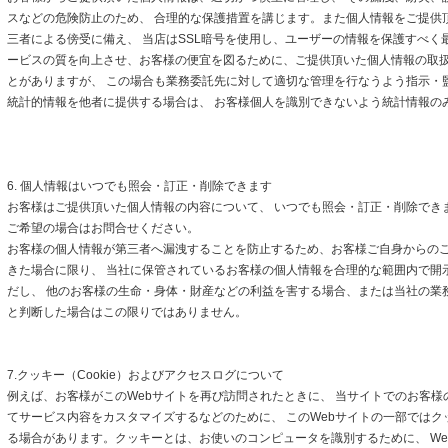
スなどの危険防止のため、 合理的な保護措置を講じます。また個人情報をご提供
三者による傍受に備え、 当店はSSL暗号を使用し、ユーザーの情報を保護すべく
ービスの質を向上させ、お客様の便宜を図るために、ご提供頂いた個人情報の取
とがありますが、 この場合も業務委託先に対して適切な管理を行なうよう指示・
統計的情報を他者に提供する場合は、 お客様個人を識別できないよう統計情報の
6. 個人情報はいつでも照会・訂正・削除できます
お客様はご提供頂いた個人情報の内容について、 いつでも照会・訂正・削除でき
ご希望の場合はお問合せください。
お客様の個人情報が第三者へ漏洩することを防止するため、お客様ご自身からの
きた場合に限り、 当社に保管されているお客様の個人情報を合理的な範囲内で開
だし、 他のお客様の生命・身体・財産などの利益を害する場合、または当社の業
と判断した場合はこの限りではありません。
7.クッキー（Cookie）およびアクセスログについて
例えば、お客様がこのWebサイトを再び訪問されたときに、 当サイトでのお客様
てサービス内容をカスタマイズするなどのために、 このWebサイトの一部ではクッキ
る場合があります。クッキーとは、お使いのコンピュータを識別するために、 We