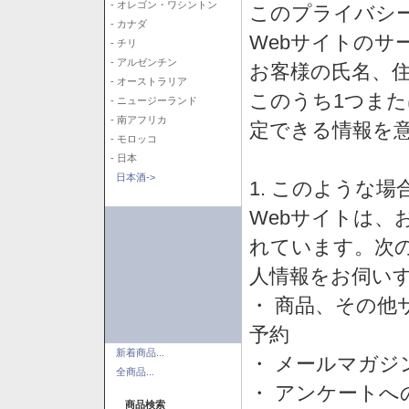
- オレゴン・ワシントン
このプライバシ
- カナダ
Webサイトのサ
- チリ
- アルゼンチン
お客様の氏名、住所
- オーストラリア
このうち1つまた
- ニュージーランド
- 南アフリカ
定できる情報を
- モロッコ
- 日本
日本酒->
1. このような
Webサイトは、
れています。次
人情報をお伺い
・ 商品、その他
予約
新着商品...
・ メールマガジ
全商品...
・ アンケートへ
商品検索