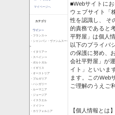
■Webサイトに
マイページへ
ウェブサイト「
性を認識し、 そ
カテゴリ
的責務であると
ワイン
->
平野屋」は個人
- フランス->
- シャンパン・ヴァンムスー-
以下のプライバ
>
の保護に努め、
- イタリア->
- スペイン->
会社平野屋」が運
- ポルトガル
イト」といいま
- イギリス
- オーストリア
ます。このWeb
- ブルガリア
- ハンガリー
ご理解のうえご
- ルーマニア
- ジョージア
- イスラエル
- ドイツ->
【個人情報とは
- カリフォルニア