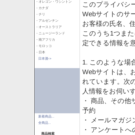
- オレゴン・ワシントン
このプライバシ
- カナダ
Webサイトのサ
- チリ
- アルゼンチン
お客様の氏名、住所
- オーストラリア
このうち1つまた
- ニュージーランド
- 南アフリカ
定できる情報を
- モロッコ
- 日本
日本酒->
1. このような
Webサイトは、
れています。次
人情報をお伺い
・ 商品、その他
予約
新着商品...
・ メールマガジ
全商品...
・ アンケートへ
商品検索