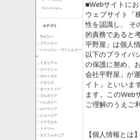
■Webサイトに
マイページへ
ウェブサイト「
性を認識し、 そ
カテゴリ
的責務であると
ワイン
->
平野屋」は個人
- フランス->
- シャンパン・ヴァンムスー-
以下のプライバ
>
の保護に努め、
- イタリア->
- スペイン->
会社平野屋」が運
- ポルトガル
イト」といいま
- イギリス
- オーストリア
ます。このWeb
- ブルガリア
- ハンガリー
ご理解のうえご
- ルーマニア
- ジョージア
- イスラエル
- ドイツ->
【個人情報とは
- カリフォルニア