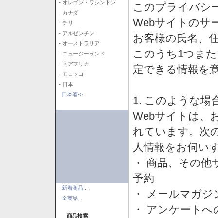
- オレゴン・ワシントン
このプライバシ
- カナダ
Webサイトのサ
- チリ
- アルゼンチン
お客様の氏名、住所
- オーストラリア
このうち1つまた
- ニュージーランド
- 南アフリカ
定できる情報を
- モロッコ
- 日本
日本酒->
1. このような
Webサイトは、
れています。次
人情報をお伺い
・ 商品、その他
予約
新着商品...
・ メールマガジ
全商品...
・ アンケートへ
商品検索