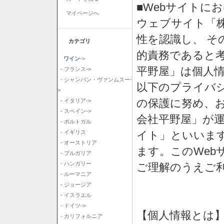
■Webサイトに
マイページへ
ウェブサイト「
性を認識し、 そ
カテゴリ
的責務であると
ワイン
->
平野屋」は個人
- フランス->
- シャンパン・ヴァンムスー-
以下のプライバ
>
の保護に努め、
- イタリア->
- スペイン->
会社平野屋」が運
- ポルトガル
イト」といいま
- イギリス
- オーストリア
ます。このWeb
- ブルガリア
- ハンガリー
ご理解のうえご
- ルーマニア
- ジョージア
- イスラエル
- ドイツ->
【個人情報とは
- カリフォルニア