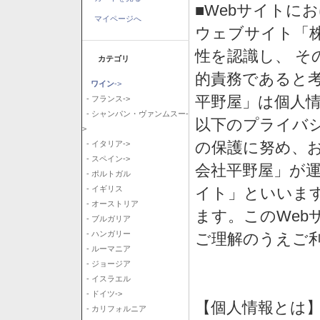
■Webサイトに
マイページへ
ウェブサイト「
性を認識し、 そ
カテゴリ
的責務であると
ワイン
->
平野屋」は個人
- フランス->
- シャンパン・ヴァンムスー-
以下のプライバ
>
の保護に努め、
- イタリア->
- スペイン->
会社平野屋」が運
- ポルトガル
イト」といいま
- イギリス
- オーストリア
ます。このWeb
- ブルガリア
- ハンガリー
ご理解のうえご
- ルーマニア
- ジョージア
- イスラエル
- ドイツ->
【個人情報とは
- カリフォルニア