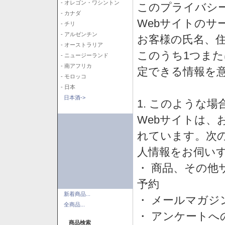
- オレゴン・ワシントン
このプライバシ
- カナダ
Webサイトのサ
- チリ
- アルゼンチン
お客様の氏名、住所
- オーストラリア
このうち1つまた
- ニュージーランド
- 南アフリカ
定できる情報を
- モロッコ
- 日本
日本酒->
1. このような
Webサイトは、
れています。次
人情報をお伺い
・ 商品、その他
予約
新着商品...
・ メールマガジ
全商品...
・ アンケートへ
商品検索