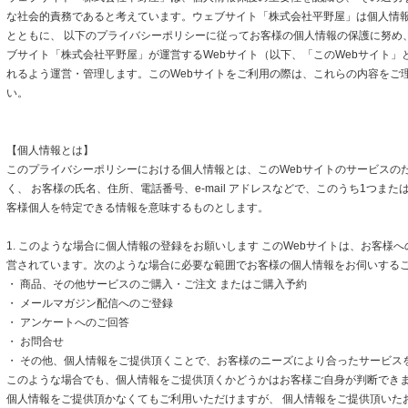
な社会的責務であると考えています。ウェブサイト「株式会社平野屋」は個人情
とともに、 以下のプライバシーポリシーに従ってお客様の個人情報の保護に努め
ブサイト「株式会社平野屋」が運営するWebサイト（以下、「このWebサイト」
れるよう運営・管理します。このWebサイトをご利用の際は、これらの内容をご
い。
【個人情報とは】
このプライバシーポリシーにおける個人情報とは、このWebサイトのサービスの
く、 お客様の氏名、住所、電話番号、e-mail アドレスなどで、このうち1つまた
客様個人を特定できる情報を意味するものとします。
1. このような場合に個人情報の登録をお願いします このWebサイトは、お客様
営されています。次のような場合に必要な範囲でお客様の個人情報をお伺いする
・ 商品、その他サービスのご購入・ご注文 またはご購入予約
・ メールマガジン配信へのご登録
・ アンケートへのご回答
・ お問合せ
・ その他、個人情報をご提供頂くことで、お客様のニーズにより合ったサービス
このような場合でも、個人情報をご提供頂くかどうかはお客様ご自身が判断できます
個人情報をご提供頂かなくてもご利用いただけますが、 個人情報をご提供頂いた