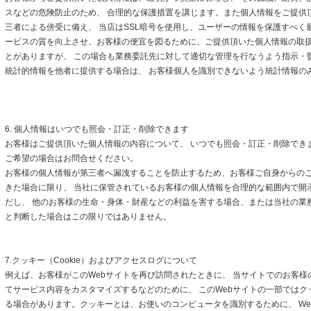
スなどの危険防止のため、 合理的な保護措置を講じます。また個人情報をご提供
三者による傍受に備え、 当店はSSL暗号を使用し、ユーザーの情報を保護すべく
ービスの質を向上させ、お客様の便宜を図るために、ご提供頂いた個人情報の取
とがありますが、 この場合も業務委託先に対して適切な管理を行なうよう指示・
統計的情報を他者に提供する場合は、 お客様個人を識別できないよう統計情報の
6. 個人情報はいつでも照会・訂正・削除できます
お客様はご提供頂いた個人情報の内容について、 いつでも照会・訂正・削除でき
ご希望の場合はお問合せください。
お客様の個人情報が第三者へ漏洩することを防止するため、お客様ご自身からの
きた場合に限り、 当社に保管されているお客様の個人情報を合理的な範囲内で開
だし、 他のお客様の生命・身体・財産などの利益を害する場合、または当社の業
と判断した場合はこの限りではありません。
7.クッキー（Cookie）およびアクセスログについて
例えば、お客様がこのWebサイトを再び訪問されたときに、 当サイトでのお客様
てサービス内容をカスタマイズするなどのために、 このWebサイトの一部ではクッキ
る場合があります。クッキーとは、お使いのコンピュータを識別するために、 We