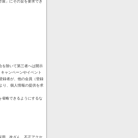
野屋」にその旨を要求でき
場合を除いて第三者へは開示
、キャンペーンやイベント
や登録者が、他の会員（登録
により、個人情報の提供を求
を省略できるようにするな
誤用、改ざん、不正アクセ