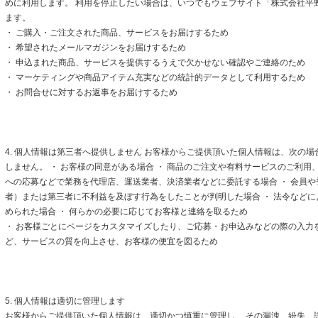
めに利用します。 利用を停止したい場合は、いつでもウェブサイト「株式会社平
ます。
・ ご購入・ご注文された商品、サービスをお届けするため
・ 希望されたメールマガジンをお届けするため
・ 申込まれた商品、サービスを提供するうえで欠かせない確認やご連絡のため
・ マーケティングや商品アイテム充実などの統計的データとして利用するため
・ お問合せに対するお返事をお届けするため
4. 個人情報は第三者へ提供しません お客様からご提供頂いた個人情報は、次の
しません。 ・ お客様の同意がある場合 ・ 商品のご注文や有料サービスのご利用
への応募などで業務を代理店、運送業者、決済業者などに委託する場合 ・ 会員
者）または第三者に不利益を及ぼす行為をしたことが判明した場合 ・ 法令など
められた場合 ・ 何らかの必要に応じてお客様と連絡を取るため
・ お客様ごとにページをカスタマイズしたり、ご応募・お申込みなどの際の入力
ど、サービスの質を向上させ、お客様の便宜を図るため
5. 個人情報は適切に管理します
お客様からご提供頂いた個人情報は、適切かつ慎重に管理し、 その漏洩、紛失、