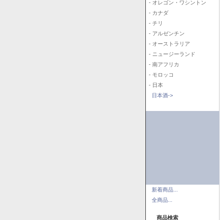
- オレゴン・ワシントン
- カナダ
- チリ
- アルゼンチン
- オーストラリア
- ニュージーランド
- 南アフリカ
- モロッコ
- 日本
日本酒->
新着商品...
全商品...
商品検索