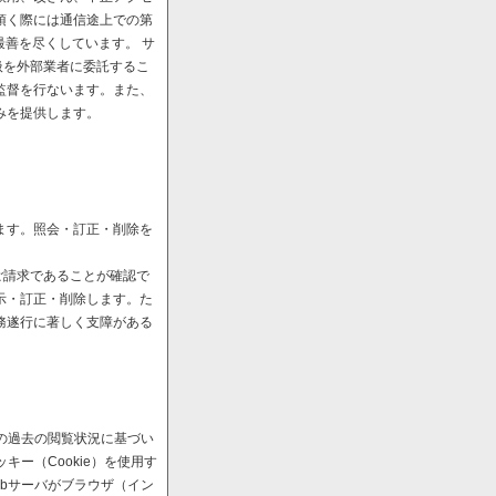
頂く際には通信途上での第
最善を尽くしています。 サ
扱を外部業者に委託するこ
監督を行ないます。また、
みを提供します。
ます。照会・訂正・削除を
ご請求であることが確認で
示・訂正・削除します。た
務遂行に著しく支障がある
の過去の閲覧状況に基づい
ー（Cookie）を使用す
bサーバがブラウザ（イン