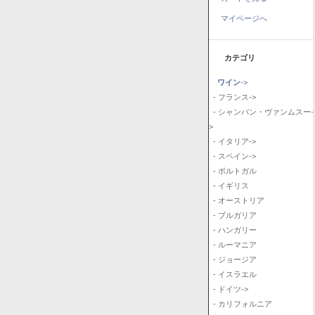
マイページへ
カテゴリ
ワイン
->
- フランス->
- シャンパン・ヴァンムスー-
>
- イタリア->
- スペイン->
- ポルトガル
- イギリス
- オーストリア
- ブルガリア
- ハンガリー
- ルーマニア
- ジョージア
- イスラエル
- ドイツ->
- カリフォルニア