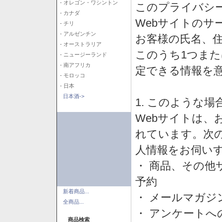
- オレゴン・ワシントン
このプライバシ
- カナダ
Webサイトのサ
- チリ
- アルゼンチン
お客様の氏名、住所
- オーストラリア
このうち1つまた
- ニュージーランド
- 南アフリカ
定できる情報を
- モロッコ
- 日本
日本酒->
1. このような
Webサイトは、
れています。次
人情報をお伺い
・ 商品、その他
予約
新着商品...
・ メールマガジ
全商品...
・ アンケートへ
商品検索