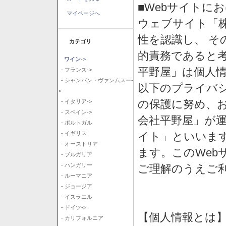
■Webサイトに
マイページへ
ウェブサイト「
性を認識し、 そ
カテゴリ
的責務であると
ワイン
->
平野屋」は個人
- フランス->
- シャンパン・ヴァンムスー-
以下のプライバ
>
の保護に努め、
- イタリア->
- スペイン->
会社平野屋」が運
- ポルトガル
イト」といいま
- イギリス
- オーストリア
ます。このWeb
- ブルガリア
- ハンガリー
ご理解のうえご
- ルーマニア
- ジョージア
- イスラエル
- ドイツ->
【個人情報とは
- カリフォルニア