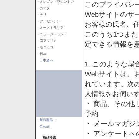
- オレゴン・ワシントン
このプライバシ
- カナダ
Webサイトのサ
- チリ
- アルゼンチン
お客様の氏名、住所
- オーストラリア
このうち1つまた
- ニュージーランド
- 南アフリカ
定できる情報を
- モロッコ
- 日本
日本酒->
1. このような
Webサイトは、
れています。次
人情報をお伺い
・ 商品、その他
予約
新着商品...
・ メールマガジ
全商品...
・ アンケートへ
商品検索