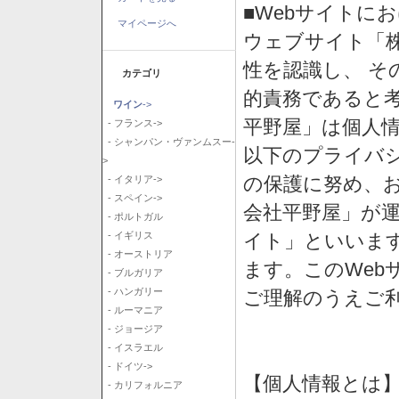
■Webサイトに
マイページへ
ウェブサイト「
性を認識し、 そ
カテゴリ
的責務であると
ワイン
->
平野屋」は個人
- フランス->
- シャンパン・ヴァンムスー-
以下のプライバ
>
の保護に努め、
- イタリア->
- スペイン->
会社平野屋」が運
- ポルトガル
イト」といいま
- イギリス
- オーストリア
ます。このWeb
- ブルガリア
- ハンガリー
ご理解のうえご
- ルーマニア
- ジョージア
- イスラエル
- ドイツ->
【個人情報とは
- カリフォルニア