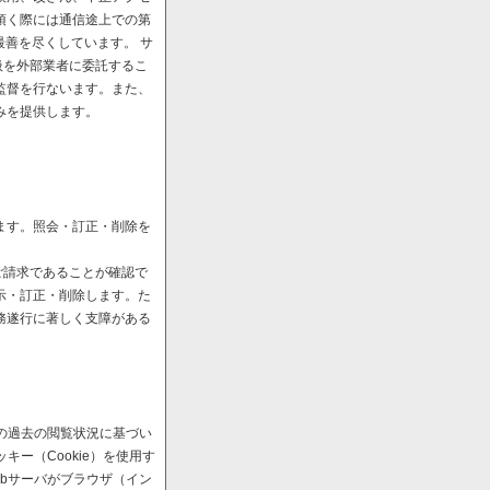
頂く際には通信途上での第
最善を尽くしています。 サ
扱を外部業者に委託するこ
監督を行ないます。また、
みを提供します。
ます。照会・訂正・削除を
ご請求であることが確認で
示・訂正・削除します。た
務遂行に著しく支障がある
の過去の閲覧状況に基づい
ー（Cookie）を使用す
bサーバがブラウザ（イン