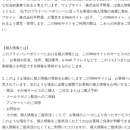
な社会的責務であると考えています。ウェブサイト「株式会社平野屋」は個人情
とともに、 以下のプライバシーポリシーに従ってお客様の個人情報の保護に努め
ブサイト「株式会社平野屋」が運営するWebサイト（以下、「このWebサイト」
れるよう運営・管理します。このWebサイトをご利用の際は、これらの内容をご
い。
【個人情報とは】
このプライバシーポリシーにおける個人情報とは、このWebサイトのサービスの
く、 お客様の氏名、住所、電話番号、e-mail アドレスなどで、このうち1つまた
客様個人を特定できる情報を意味するものとします。
1. このような場合に個人情報の登録をお願いします このWebサイトは、お客様
営されています。次のような場合に必要な範囲でお客様の個人情報をお伺いする
・ 商品、その他サービスのご購入・ご注文 またはご購入予約
・ メールマガジン配信へのご登録
・ アンケートへのご回答
・ お問合せ
・ その他、個人情報をご提供頂くことで、お客様のニーズにより合ったサービス
このような場合でも、個人情報をご提供頂くかどうかはお客様ご自身が判断できます
個人情報をご提供頂かなくてもご利用いただけますが、 個人情報をご提供頂いた