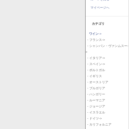
マイページへ
カテゴリ
ワイン
->
- フランス->
- シャンパン・ヴァンムスー-
>
- イタリア->
- スペイン->
- ポルトガル
- イギリス
- オーストリア
- ブルガリア
- ハンガリー
- ルーマニア
- ジョージア
- イスラエル
- ドイツ->
- カリフォルニア