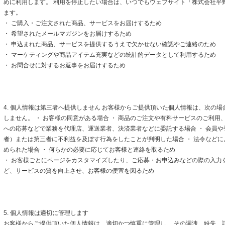
めに利用します。 利用を停止したい場合は、いつでもウェブサイト「株式会社平
ます。
・ ご購入・ご注文された商品、サービスをお届けするため
・ 希望されたメールマガジンをお届けするため
・ 申込まれた商品、サービスを提供するうえで欠かせない確認やご連絡のため
・ マーケティングや商品アイテム充実などの統計的データとして利用するため
・ お問合せに対するお返事をお届けするため
4. 個人情報は第三者へ提供しません お客様からご提供頂いた個人情報は、次の
しません。 ・ お客様の同意がある場合 ・ 商品のご注文や有料サービスのご利用
への応募などで業務を代理店、運送業者、決済業者などに委託する場合 ・ 会員
者）または第三者に不利益を及ぼす行為をしたことが判明した場合 ・ 法令など
められた場合 ・ 何らかの必要に応じてお客様と連絡を取るため
・ お客様ごとにページをカスタマイズしたり、ご応募・お申込みなどの際の入力
ど、サービスの質を向上させ、お客様の便宜を図るため
5. 個人情報は適切に管理します
お客様からご提供頂いた個人情報は、適切かつ慎重に管理し、 その漏洩、紛失、