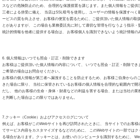
スなどの危険防止のため、 合理的な保護措置を講じます。また個人情報をご提供
三者による傍受に備え、 当店はSSL暗号を使用し、ユーザーの情報を保護すべく
ービスの質を向上させ、お客様の便宜を図るために、ご提供頂いた個人情報の取
とがありますが、 この場合も業務委託先に対して適切な管理を行なうよう指示・
統計的情報を他者に提供する場合は、 お客様個人を識別できないよう統計情報の
6. 個人情報はいつでも照会・訂正・削除できます
お客様はご提供頂いた個人情報の内容について、 いつでも照会・訂正・削除でき
ご希望の場合はお問合せください。
お客様の個人情報が第三者へ漏洩することを防止するため、お客様ご自身からの
きた場合に限り、 当社に保管されているお客様の個人情報を合理的な範囲内で開
だし、 他のお客様の生命・身体・財産などの利益を害する場合、または当社の業
と判断した場合はこの限りではありません。
7.クッキー（Cookie）およびアクセスログについて
例えば、お客様がこのWebサイトを再び訪問されたときに、 当サイトでのお客様
てサービス内容をカスタマイズするなどのために、 このWebサイトの一部ではクッキ
る場合があります。クッキーとは、お使いのコンピュータを識別するために、 We