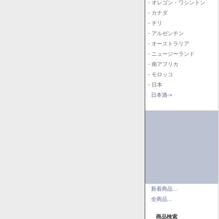
- オレゴン・ワシントン
- カナダ
- チリ
- アルゼンチン
- オーストラリア
- ニュージーランド
- 南アフリカ
- モロッコ
- 日本
日本酒->
新着商品...
全商品...
商品検索