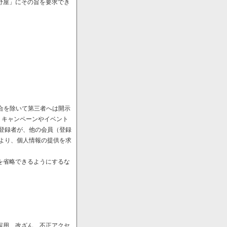
野屋」にその旨を要求でき
場合を除いて第三者へは開示
、キャンペーンやイベント
や登録者が、他の会員（登録
により、個人情報の提供を求
を省略できるようにするな
誤用、改ざん、不正アクセ