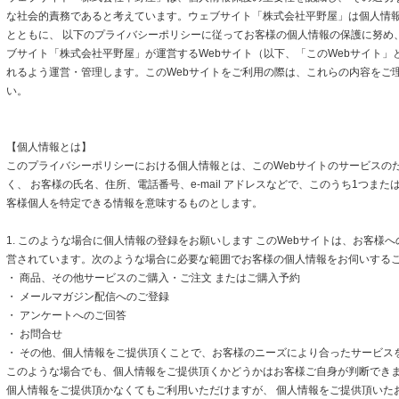
な社会的責務であると考えています。ウェブサイト「株式会社平野屋」は個人情
とともに、 以下のプライバシーポリシーに従ってお客様の個人情報の保護に努め
ブサイト「株式会社平野屋」が運営するWebサイト（以下、「このWebサイト」
れるよう運営・管理します。このWebサイトをご利用の際は、これらの内容をご
い。
【個人情報とは】
このプライバシーポリシーにおける個人情報とは、このWebサイトのサービスの
く、 お客様の氏名、住所、電話番号、e-mail アドレスなどで、このうち1つまた
客様個人を特定できる情報を意味するものとします。
1. このような場合に個人情報の登録をお願いします このWebサイトは、お客様
営されています。次のような場合に必要な範囲でお客様の個人情報をお伺いする
・ 商品、その他サービスのご購入・ご注文 またはご購入予約
・ メールマガジン配信へのご登録
・ アンケートへのご回答
・ お問合せ
・ その他、個人情報をご提供頂くことで、お客様のニーズにより合ったサービス
このような場合でも、個人情報をご提供頂くかどうかはお客様ご自身が判断できます
個人情報をご提供頂かなくてもご利用いただけますが、 個人情報をご提供頂いた