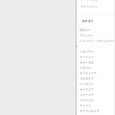
マイページへ
カテゴリ
ワイン
->
- フランス->
- シャンパン・ヴァンムスー-
>
- イタリア->
- スペイン->
- ポルトガル
- イギリス
- オーストリア
- ブルガリア
- ハンガリー
- ルーマニア
- ジョージア
- イスラエル
- ドイツ->
- カリフォルニア