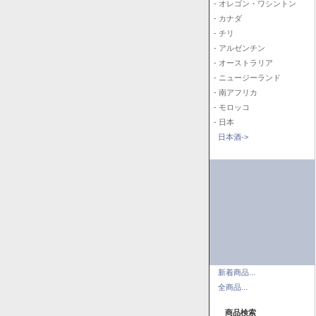
- オレゴン・ワシントン
- カナダ
- チリ
- アルゼンチン
- オーストラリア
- ニュージーランド
- 南アフリカ
- モロッコ
- 日本
日本酒->
新着商品...
全商品...
商品検索