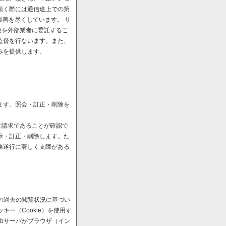
頂く際には通信途上での第
最善を尽くしています。 サ
扱を外部業者に委託するこ
監督を行ないます。また、
みを提供します。
ます。照会・訂正・削除を
ご請求であることが確認で
示・訂正・削除します。た
務遂行に著しく支障がある
の過去の閲覧状況に基づい
ー（Cookie）を使用す
bサーバがブラウザ（イン