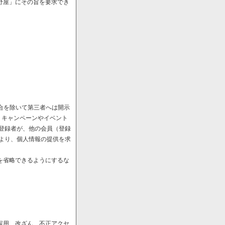
野屋」にその旨を要求でき
場合を除いて第三者へは開示
、キャンペーンやイベント
や登録者が、他の会員（登録
により、個人情報の提供を求
を省略できるようにするな
誤用、改ざん、不正アクセ