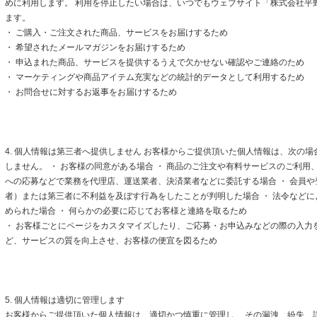
めに利用します。 利用を停止したい場合は、いつでもウェブサイト「株式会社平
ます。
・ ご購入・ご注文された商品、サービスをお届けするため
・ 希望されたメールマガジンをお届けするため
・ 申込まれた商品、サービスを提供するうえで欠かせない確認やご連絡のため
・ マーケティングや商品アイテム充実などの統計的データとして利用するため
・ お問合せに対するお返事をお届けするため
4. 個人情報は第三者へ提供しません お客様からご提供頂いた個人情報は、次の
しません。 ・ お客様の同意がある場合 ・ 商品のご注文や有料サービスのご利用
への応募などで業務を代理店、運送業者、決済業者などに委託する場合 ・ 会員
者）または第三者に不利益を及ぼす行為をしたことが判明した場合 ・ 法令など
められた場合 ・ 何らかの必要に応じてお客様と連絡を取るため
・ お客様ごとにページをカスタマイズしたり、ご応募・お申込みなどの際の入力
ど、サービスの質を向上させ、お客様の便宜を図るため
5. 個人情報は適切に管理します
お客様からご提供頂いた個人情報は、適切かつ慎重に管理し、 その漏洩、紛失、