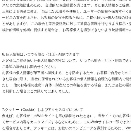
スなどの危険防止のため、 合理的な保護措置を講じます。また個人情報をご提供
三者による傍受に備え、 当店はSSL暗号を使用し、ユーザーの情報を保護すべく
ービスの質を向上させ、お客様の便宜を図るために、ご提供頂いた個人情報の取
とがありますが、 この場合も業務委託先に対して適切な管理を行なうよう指示・
統計的情報を他者に提供する場合は、 お客様個人を識別できないよう統計情報の
6. 個人情報はいつでも照会・訂正・削除できます
お客様はご提供頂いた個人情報の内容について、 いつでも照会・訂正・削除でき
ご希望の場合はお問合せください。
お客様の個人情報が第三者へ漏洩することを防止するため、お客様ご自身からの
きた場合に限り、 当社に保管されているお客様の個人情報を合理的な範囲内で開
だし、 他のお客様の生命・身体・財産などの利益を害する場合、または当社の業
と判断した場合はこの限りではありません。
7.クッキー（Cookie）およびアクセスログについて
例えば、お客様がこのWebサイトを再び訪問されたときに、 当サイトでのお客様
てサービス内容をカスタマイズするなどのために、 このWebサイトの一部ではクッキ
る場合があります。クッキーとは、お使いのコンピュータを識別するために、 We