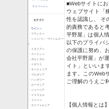
■Webサイトに
マイページへ
ウェブサイト「
性を認識し、 そ
カテゴリ
的責務であると
ワイン
->
平野屋」は個人
- フランス->
- シャンパン・ヴァンムスー-
以下のプライバ
>
の保護に努め、
- イタリア->
- スペイン->
会社平野屋」が運
- ポルトガル
イト」といいま
- イギリス
- オーストリア
ます。このWeb
- ブルガリア
- ハンガリー
ご理解のうえご
- ルーマニア
- ジョージア
- イスラエル
- ドイツ->
【個人情報とは
- カリフォルニア