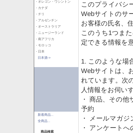
- オレゴン・ワシントン
このプライバシ
- カナダ
Webサイトのサ
- チリ
- アルゼンチン
お客様の氏名、住所
- オーストラリア
このうち1つまた
- ニュージーランド
- 南アフリカ
定できる情報を
- モロッコ
- 日本
日本酒->
1. このような
Webサイトは、
れています。次
人情報をお伺い
・ 商品、その他
予約
新着商品...
・ メールマガジ
全商品...
・ アンケートへ
商品検索