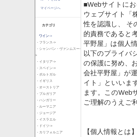
■Webサイトに
マイページへ
ウェブサイト「
性を認識し、 そ
カテゴリ
的責務であると
ワイン
->
平野屋」は個人
- フランス->
- シャンパン・ヴァンムスー-
以下のプライバ
>
の保護に努め、
- イタリア->
- スペイン->
会社平野屋」が運
- ポルトガル
イト」といいま
- イギリス
- オーストリア
ます。このWeb
- ブルガリア
- ハンガリー
ご理解のうえご
- ルーマニア
- ジョージア
- イスラエル
- ドイツ->
【個人情報とは
- カリフォルニア