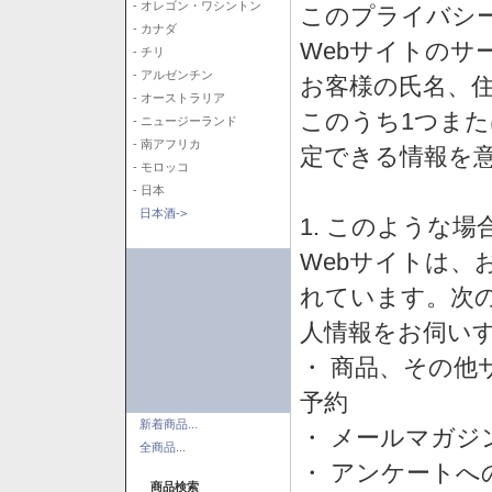
- オレゴン・ワシントン
このプライバシ
- カナダ
Webサイトのサ
- チリ
- アルゼンチン
お客様の氏名、住所
- オーストラリア
このうち1つまた
- ニュージーランド
- 南アフリカ
定できる情報を
- モロッコ
- 日本
日本酒->
1. このような
Webサイトは、
れています。次
人情報をお伺い
・ 商品、その他
予約
新着商品...
・ メールマガジ
全商品...
・ アンケートへ
商品検索