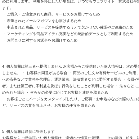
めに利用します。 利用を停止したい場合は、いつでもウェブサイト「株式会社平
ます。
・ ご購入・ご注文された商品、サービスをお届けするため
・ 希望されたメールマガジンをお届けするため
・ 申込まれた商品、サービスを提供するうえで欠かせない確認やご連絡のため
・ マーケティングや商品アイテム充実などの統計的データとして利用するため
・ お問合せに対するお返事をお届けするため
4. 個人情報は第三者へ提供しません お客様からご提供頂いた個人情報は、次の
しません。 ・ お客様の同意がある場合 ・ 商品のご注文や有料サービスのご利用
への応募などで業務を代理店、運送業者、決済業者などに委託する場合 ・ 会員
者）または第三者に不利益を及ぼす行為をしたことが判明した場合 ・ 法令など
められた場合 ・ 何らかの必要に応じてお客様と連絡を取るため
・ お客様ごとにページをカスタマイズしたり、ご応募・お申込みなどの際の入力
ど、サービスの質を向上させ、お客様の便宜を図るため
5. 個人情報は適切に管理します
お客様からご提供頂いた個人情報は、適切かつ慎重に管理し、 その漏洩、紛失、