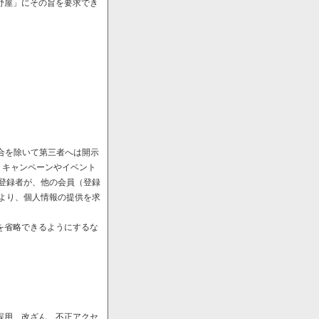
野屋」にその旨を要求でき
場合を除いて第三者へは開示
、キャンペーンやイベント
や登録者が、他の会員（登録
により、個人情報の提供を求
を省略できるようにするな
誤用、改ざん、不正アクセ