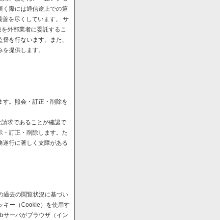
頂く際には通信途上での第
最善を尽くしています。 サ
扱を外部業者に委託するこ
監督を行ないます。また、
みを提供します。
ます。照会・訂正・削除を
ご請求であることが確認で
示・訂正・削除します。た
務遂行に著しく支障がある
の過去の閲覧状況に基づい
ー（Cookie）を使用す
bサーバがブラウザ（イン