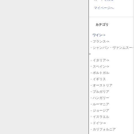
マイページへ
カテゴリ
ワイン
->
- フランス->
- シャンパン・ヴァンムスー-
>
- イタリア->
- スペイン->
- ポルトガル
- イギリス
- オーストリア
- ブルガリア
- ハンガリー
- ルーマニア
- ジョージア
- イスラエル
- ドイツ->
- カリフォルニア