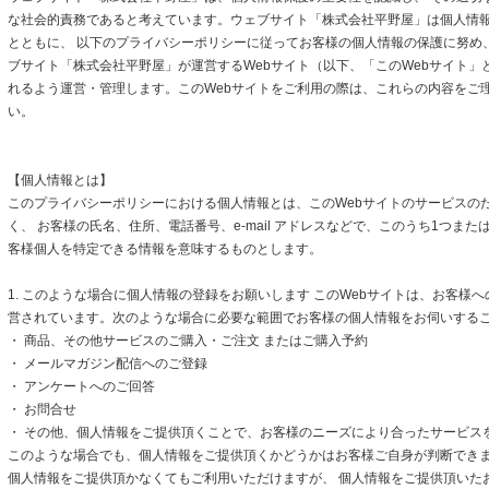
な社会的責務であると考えています。ウェブサイト「株式会社平野屋」は個人情
とともに、 以下のプライバシーポリシーに従ってお客様の個人情報の保護に努め
ブサイト「株式会社平野屋」が運営するWebサイト（以下、「このWebサイト」
れるよう運営・管理します。このWebサイトをご利用の際は、これらの内容をご
い。
【個人情報とは】
このプライバシーポリシーにおける個人情報とは、このWebサイトのサービスの
く、 お客様の氏名、住所、電話番号、e-mail アドレスなどで、このうち1つまた
客様個人を特定できる情報を意味するものとします。
1. このような場合に個人情報の登録をお願いします このWebサイトは、お客様
営されています。次のような場合に必要な範囲でお客様の個人情報をお伺いする
・ 商品、その他サービスのご購入・ご注文 またはご購入予約
・ メールマガジン配信へのご登録
・ アンケートへのご回答
・ お問合せ
・ その他、個人情報をご提供頂くことで、お客様のニーズにより合ったサービス
このような場合でも、個人情報をご提供頂くかどうかはお客様ご自身が判断できます
個人情報をご提供頂かなくてもご利用いただけますが、 個人情報をご提供頂いた