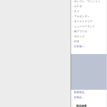
- オレゴン・ワシントン
- カナダ
- チリ
- アルゼンチン
- オーストラリア
- ニュージーランド
- 南アフリカ
- モロッコ
- 日本
日本酒->
新着商品...
全商品...
商品検索