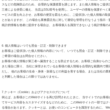
スなどの危険防止のため、 合理的な保護措置を講じます。また個人情報をご提供
三者による傍受に備え、 当店はSSL暗号を使用し、ユーザーの情報を保護すべく
ービスの質を向上させ、お客様の便宜を図るために、ご提供頂いた個人情報の取
とがありますが、 この場合も業務委託先に対して適切な管理を行なうよう指示・
統計的情報を他者に提供する場合は、 お客様個人を識別できないよう統計情報の
6. 個人情報はいつでも照会・訂正・削除できます
お客様はご提供頂いた個人情報の内容について、 いつでも照会・訂正・削除でき
ご希望の場合はお問合せください。
お客様の個人情報が第三者へ漏洩することを防止するため、お客様ご自身からの
きた場合に限り、 当社に保管されているお客様の個人情報を合理的な範囲内で開
だし、 他のお客様の生命・身体・財産などの利益を害する場合、または当社の業
と判断した場合はこの限りではありません。
7.クッキー（Cookie）およびアクセスログについて
例えば、お客様がこのWebサイトを再び訪問されたときに、 当サイトでのお客様
てサービス内容をカスタマイズするなどのために、 このWebサイトの一部ではクッキ
る場合があります。クッキーとは、お使いのコンピュータを識別するために、 We