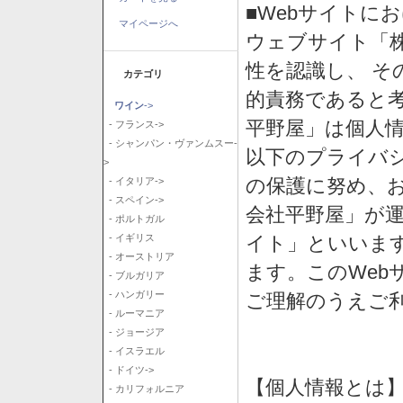
■Webサイトに
マイページへ
ウェブサイト「
性を認識し、 そ
カテゴリ
的責務であると
ワイン
->
平野屋」は個人
- フランス->
- シャンパン・ヴァンムスー-
以下のプライバ
>
の保護に努め、
- イタリア->
- スペイン->
会社平野屋」が運
- ポルトガル
イト」といいま
- イギリス
- オーストリア
ます。このWeb
- ブルガリア
- ハンガリー
ご理解のうえご
- ルーマニア
- ジョージア
- イスラエル
- ドイツ->
【個人情報とは
- カリフォルニア