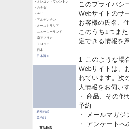
- オレゴン・ワシントン
このプライバシ
- カナダ
Webサイトのサ
- チリ
- アルゼンチン
お客様の氏名、住所
- オーストラリア
このうち1つまた
- ニュージーランド
- 南アフリカ
定できる情報を
- モロッコ
- 日本
日本酒->
1. このような
Webサイトは、
れています。次
人情報をお伺い
・ 商品、その他
予約
新着商品...
・ メールマガジ
全商品...
・ アンケートへ
商品検索