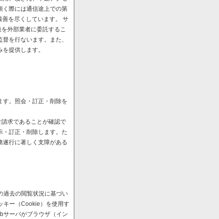
頂く際には通信途上での第
最善を尽くしています。 サ
扱を外部業者に委託するこ
監督を行ないます。また、
みを提供します。
ます。照会・訂正・削除を
ご請求であることが確認で
示・訂正・削除します。た
務遂行に著しく支障がある
の過去の閲覧状況に基づい
ー（Cookie）を使用す
bサーバがブラウザ（イン