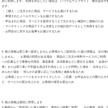
めに利用します。 利用を停止したい場合は、いつでもウェブサイト「株式会社平
ます。
・ ご購入・ご注文された商品、サービスをお届けするため
・ 希望されたメールマガジンをお届けするため
・ 申込まれた商品、サービスを提供するうえで欠かせない確認やご連絡のため
・ マーケティングや商品アイテム充実などの統計的データとして利用するため
・ お問合せに対するお返事をお届けするため
4. 個人情報は第三者へ提供しません お客様からご提供頂いた個人情報は、次の
しません。 ・ お客様の同意がある場合 ・ 商品のご注文や有料サービスのご利用
への応募などで業務を代理店、運送業者、決済業者などに委託する場合 ・ 会員
者）または第三者に不利益を及ぼす行為をしたことが判明した場合 ・ 法令など
められた場合 ・ 何らかの必要に応じてお客様と連絡を取るため
・ お客様ごとにページをカスタマイズしたり、ご応募・お申込みなどの際の入力
ど、サービスの質を向上させ、お客様の便宜を図るため
5. 個人情報は適切に管理します
お客様からご提供頂いた個人情報は、適切かつ慎重に管理し、 その漏洩、紛失、