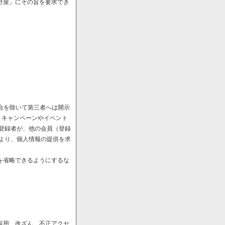
野屋」にその旨を要求でき
場合を除いて第三者へは開示
、キャンペーンやイベント
や登録者が、他の会員（登録
により、個人情報の提供を求
を省略できるようにするな
誤用、改ざん、不正アクセ