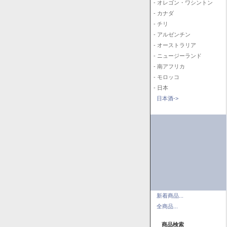
- オレゴン・ワシントン
- カナダ
- チリ
- アルゼンチン
- オーストラリア
- ニュージーランド
- 南アフリカ
- モロッコ
- 日本
日本酒->
新着商品...
全商品...
商品検索