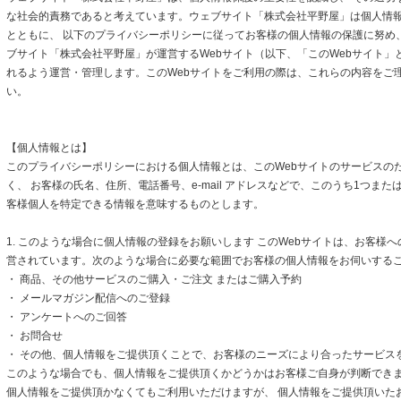
な社会的責務であると考えています。ウェブサイト「株式会社平野屋」は個人情
とともに、 以下のプライバシーポリシーに従ってお客様の個人情報の保護に努め
ブサイト「株式会社平野屋」が運営するWebサイト（以下、「このWebサイト」
れるよう運営・管理します。このWebサイトをご利用の際は、これらの内容をご
い。
【個人情報とは】
このプライバシーポリシーにおける個人情報とは、このWebサイトのサービスの
く、 お客様の氏名、住所、電話番号、e-mail アドレスなどで、このうち1つまた
客様個人を特定できる情報を意味するものとします。
1. このような場合に個人情報の登録をお願いします このWebサイトは、お客様
営されています。次のような場合に必要な範囲でお客様の個人情報をお伺いする
・ 商品、その他サービスのご購入・ご注文 またはご購入予約
・ メールマガジン配信へのご登録
・ アンケートへのご回答
・ お問合せ
・ その他、個人情報をご提供頂くことで、お客様のニーズにより合ったサービス
このような場合でも、個人情報をご提供頂くかどうかはお客様ご自身が判断できます
個人情報をご提供頂かなくてもご利用いただけますが、 個人情報をご提供頂いた