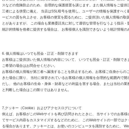
スなどの危険防止のため、 合理的な保護措置を講じます。また個人情報をご提供
三者による傍受に備え、 当店はSSL暗号を使用し、ユーザーの情報を保護すべく
ービスの質を向上させ、お客様の便宜を図るために、ご提供頂いた個人情報の取
とがありますが、 この場合も業務委託先に対して適切な管理を行なうよう指示・
統計的情報を他者に提供する場合は、 お客様個人を識別できないよう統計情報の
6. 個人情報はいつでも照会・訂正・削除できます
お客様はご提供頂いた個人情報の内容について、 いつでも照会・訂正・削除でき
ご希望の場合はお問合せください。
お客様の個人情報が第三者へ漏洩することを防止するため、お客様ご自身からの
きた場合に限り、 当社に保管されているお客様の個人情報を合理的な範囲内で開
だし、 他のお客様の生命・身体・財産などの利益を害する場合、または当社の業
と判断した場合はこの限りではありません。
7.クッキー（Cookie）およびアクセスログについて
例えば、お客様がこのWebサイトを再び訪問されたときに、 当サイトでのお客様
てサービス内容をカスタマイズするなどのために、 このWebサイトの一部ではクッキ
る場合があります。クッキーとは、お使いのコンピュータを識別するために、 We