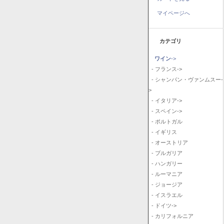
マイページへ
カテゴリ
ワイン
->
- フランス->
- シャンパン・ヴァンムスー-
>
- イタリア->
- スペイン->
- ポルトガル
- イギリス
- オーストリア
- ブルガリア
- ハンガリー
- ルーマニア
- ジョージア
- イスラエル
- ドイツ->
- カリフォルニア