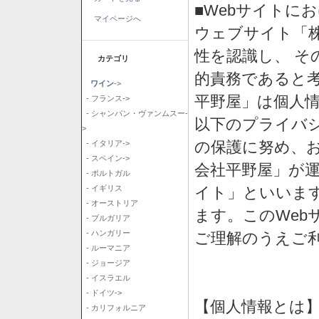
■Webサイトに
マイページへ
ウェブサイト「
性を認識し、 そ
カテゴリ
的責務であると
ワイン
->
平野屋」は個人
- フランス->
- シャンパン・ヴァンムスー-
以下のプライバ
>
の保護に努め、
- イタリア->
- スペイン->
会社平野屋」が運
- ポルトガル
イト」といいま
- イギリス
- オーストリア
ます。このWeb
- ブルガリア
- ハンガリー
ご理解のうえご
- ルーマニア
- ジョージア
- イスラエル
- ドイツ->
【個人情報とは
- カリフォルニア