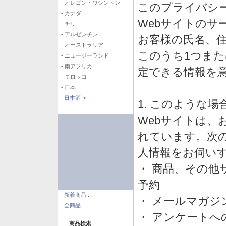
- オレゴン・ワシントン
このプライバシ
- カナダ
Webサイトのサ
- チリ
- アルゼンチン
お客様の氏名、住所
- オーストラリア
このうち1つまた
- ニュージーランド
- 南アフリカ
定できる情報を
- モロッコ
- 日本
日本酒->
1. このような
Webサイトは、
れています。次
人情報をお伺い
・ 商品、その他
予約
新着商品...
・ メールマガジ
全商品...
・ アンケートへ
商品検索