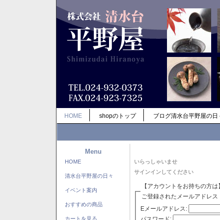
HOME
shopのトップ
ブログ清水台平野屋の日
Menu
HOME
いらっしゃいませ
サインインしてください
清水台平野屋の日々
【アカウントをお持ちの方は
イベント案内
ご登録されたメールアドレス
おすすめの商品
Eメールアドレス:
パスワード:
カートを見る