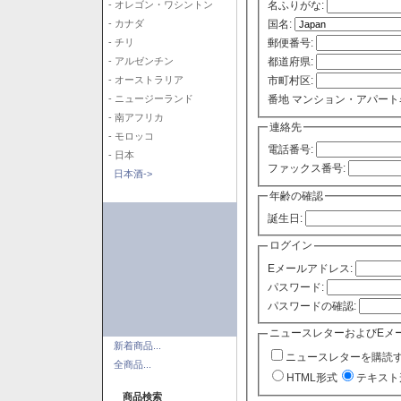
- オレゴン・ワシントン
名ふりがな:
- カナダ
国名:
- チリ
郵便番号:
- アルゼンチン
都道府県:
- オーストラリア
市町村区:
- ニュージーランド
番地 マンション・アパート
- 南アフリカ
連絡先
- モロッコ
電話番号:
- 日本
ファックス番号:
日本酒->
年齢の確認
誕生日:
ログイン
Eメールアドレス:
パスワード:
パスワードの確認:
ニュースレターおよびEメ
新着商品...
ニュースレターを購読
全商品...
HTML形式
テキスト
商品検索