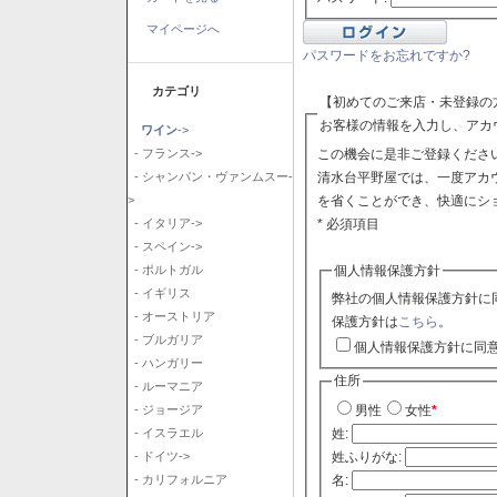
マイページへ
パスワードをお忘れですか?
カテゴリ
【初めてのご来店・未登録の
お客様の情報を入力し、アカ
ワイン
->
この機会に是非ご登録ください
- フランス->
清水台平野屋では、一度アカ
- シャンパン・ヴァンムスー-
を省くことができ、快適にシ
>
* 必須項目
- イタリア->
- スペイン->
個人情報保護方針
- ポルトガル
- イギリス
弊社の個人情報保護方針に
- オーストリア
保護方針は
こちら
。
- ブルガリア
個人情報保護方針に同
- ハンガリー
住所
- ルーマニア
- ジョージア
男性
女性
*
- イスラエル
姓:
- ドイツ->
姓ふりがな:
- カリフォルニア
名: