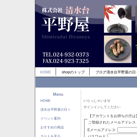
HOME
shopのトップ
ブログ清水台平野屋の日
Menu
HOME
いらっしゃいませ
サインインしてください
清水台平野屋の日々
【アカウントをお持ちの方は
イベント案内
ご登録されたメールアドレス
おすすめの商品
Eメールアドレス:
パスワード:
カートを見る