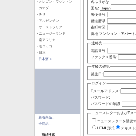
- オレゴン・ワシントン
名ふりがな:
- カナダ
国名:
- チリ
郵便番号:
- アルゼンチン
都道府県:
- オーストラリア
市町村区:
- ニュージーランド
番地 マンション・アパート
- 南アフリカ
連絡先
- モロッコ
電話番号:
- 日本
ファックス番号:
日本酒->
年齢の確認
誕生日:
ログイン
Eメールアドレス:
パスワード:
パスワードの確認:
ニュースレターおよびEメ
新着商品...
ニュースレターを購読
全商品...
HTML形式
テキスト
商品検索