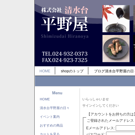
HOME
shopのトップ
ブログ清水台平野屋の日
Menu
HOME
いらっしゃいませ
サインインしてください
清水台平野屋の日々
【アカウントをお持ちの方は
イベント案内
ご登録されたメールアドレス
おすすめの商品
Eメールアドレス:
パスワード:
カートを見る