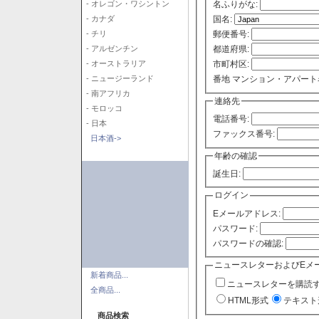
- オレゴン・ワシントン
名ふりがな:
- カナダ
国名:
- チリ
郵便番号:
- アルゼンチン
都道府県:
- オーストラリア
市町村区:
- ニュージーランド
番地 マンション・アパート
- 南アフリカ
連絡先
- モロッコ
電話番号:
- 日本
ファックス番号:
日本酒->
年齢の確認
誕生日:
ログイン
Eメールアドレス:
パスワード:
パスワードの確認:
ニュースレターおよびEメ
新着商品...
ニュースレターを購読
全商品...
HTML形式
テキスト
商品検索