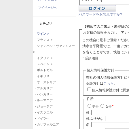
マイページへ
パスワードをお忘れですか?
カテゴリ
【初めてのご来店・未登録の
お客様の情報を入力し、アカ
ワイン
->
この機会に是非ご登録ください
- フランス->
清水台平野屋では、一度アカ
- シャンパン・ヴァンムスー-
を省くことができ、快適にシ
>
* 必須項目
- イタリア->
- スペイン->
個人情報保護方針
- ポルトガル
- イギリス
弊社の個人情報保護方針に
- オーストリア
保護方針は
こちら
。
- ブルガリア
個人情報保護方針に同
- ハンガリー
住所
- ルーマニア
- ジョージア
男性
女性
*
- イスラエル
姓:
- ドイツ->
姓ふりがな:
- カリフォルニア
名: