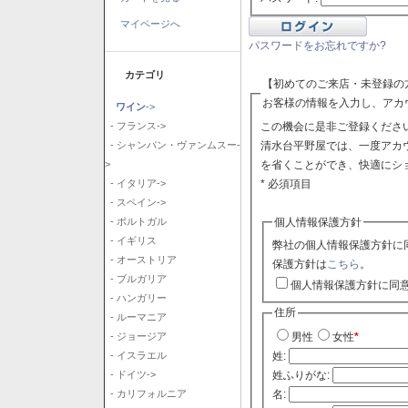
マイページへ
パスワードをお忘れですか?
カテゴリ
【初めてのご来店・未登録の
お客様の情報を入力し、アカ
ワイン
->
この機会に是非ご登録ください
- フランス->
清水台平野屋では、一度アカ
- シャンパン・ヴァンムスー-
を省くことができ、快適にシ
>
* 必須項目
- イタリア->
- スペイン->
個人情報保護方針
- ポルトガル
- イギリス
弊社の個人情報保護方針に
- オーストリア
保護方針は
こちら
。
- ブルガリア
個人情報保護方針に同
- ハンガリー
住所
- ルーマニア
- ジョージア
男性
女性
*
- イスラエル
姓:
- ドイツ->
姓ふりがな:
- カリフォルニア
名: