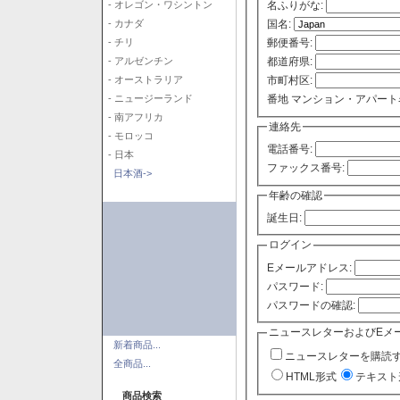
- オレゴン・ワシントン
名ふりがな:
- カナダ
国名:
- チリ
郵便番号:
- アルゼンチン
都道府県:
- オーストラリア
市町村区:
- ニュージーランド
番地 マンション・アパート
- 南アフリカ
連絡先
- モロッコ
電話番号:
- 日本
ファックス番号:
日本酒->
年齢の確認
誕生日:
ログイン
Eメールアドレス:
パスワード:
パスワードの確認:
ニュースレターおよびEメ
新着商品...
ニュースレターを購読
全商品...
HTML形式
テキスト
商品検索