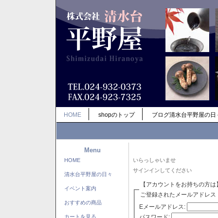
HOME
shopのトップ
ブログ清水台平野屋の日
Menu
HOME
いらっしゃいませ
サインインしてください
清水台平野屋の日々
【アカウントをお持ちの方は
イベント案内
ご登録されたメールアドレス
おすすめの商品
Eメールアドレス:
パスワード:
カートを見る