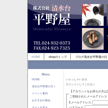
HOME
shopのトップ
ブログ清水台平野屋の日
Menu
HOME
いらっしゃいませ
サインインしてください
清水台平野屋の日々
【アカウントをお持ちの方は
イベント案内
ご登録されたメールアドレス
おすすめの商品
Eメールアドレス:
パスワード:
カートを見る