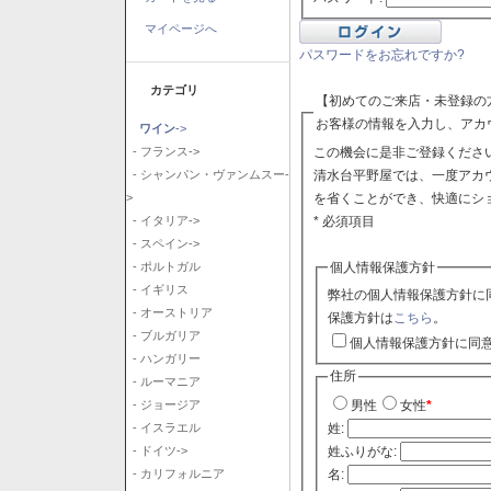
マイページへ
パスワードをお忘れですか?
カテゴリ
【初めてのご来店・未登録の
お客様の情報を入力し、アカ
ワイン
->
この機会に是非ご登録ください
- フランス->
清水台平野屋では、一度アカ
- シャンパン・ヴァンムスー-
を省くことができ、快適にシ
>
* 必須項目
- イタリア->
- スペイン->
個人情報保護方針
- ポルトガル
- イギリス
弊社の個人情報保護方針に
- オーストリア
保護方針は
こちら
。
- ブルガリア
個人情報保護方針に同
- ハンガリー
住所
- ルーマニア
- ジョージア
男性
女性
*
- イスラエル
姓:
- ドイツ->
姓ふりがな:
- カリフォルニア
名: