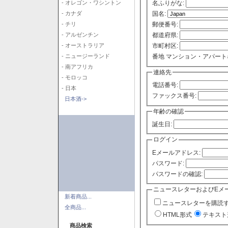
- オレゴン・ワシントン
名ふりがな:
- カナダ
国名:
- チリ
郵便番号:
- アルゼンチン
都道府県:
- オーストラリア
市町村区:
- ニュージーランド
番地 マンション・アパート
- 南アフリカ
連絡先
- モロッコ
電話番号:
- 日本
ファックス番号:
日本酒->
年齢の確認
誕生日:
ログイン
Eメールアドレス:
パスワード:
パスワードの確認:
ニュースレターおよびEメ
新着商品...
ニュースレターを購読
全商品...
HTML形式
テキスト
商品検索