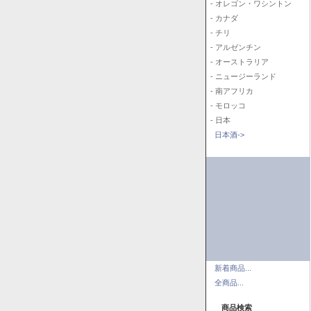
- オレゴン・ワシントン
- カナダ
- チリ
- アルゼンチン
- オーストラリア
- ニュージーランド
- 南アフリカ
- モロッコ
- 日本
日本酒->
新着商品...
全商品...
商品検索