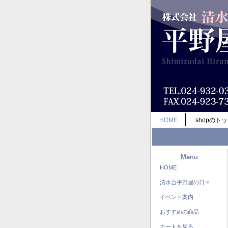
HOME
shopのト
Menu
HOME
清水台平野屋の日々
イベント案内
おすすめの商品
カートを見る