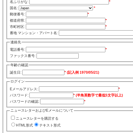
名ふりがな:
*
国名:
*
郵便番号:
*
都道府県:
*
市町村区:
*
番地 マンション・アパート名:
連絡先
電話番号:
*
ファックス番号:
年齢の確認
誕生日:
* (記入例 1970/05/21)
ログイン
Eメールアドレス:
*
パスワード:
* (半角英数字で最低5文字以上)
パスワードの確認:
*
ニュースレターおよびEメールについて
ニュースレターを購読する
HTML形式
テキスト形式