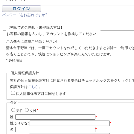
パスワードをお忘れですか?
【初めてのご来店・未登録の方は】
お客様の情報を入力し、アカウントを作成してください。
この機会に是非ご登録ください!
清水台平野屋では、一度アカウントを作成していただきますと以降のご利用で
を省くことができ、快適にショッピングを楽しんでいただけます。
* 必須項目
個人情報保護方針
弊社の個人情報保護方針に同意される場合はチェックボックスをクリックし
保護方針は
こちら
。
個人情報保護方針に同意します
住所
男性
女性
*
姓:
*
姓ふりがな:
*
名:
*