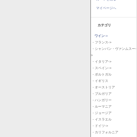
マイページへ
カテゴリ
ワイン
->
- フランス->
- シャンパン・ヴァンムスー-
>
- イタリア->
- スペイン->
- ポルトガル
- イギリス
- オーストリア
- ブルガリア
- ハンガリー
- ルーマニア
- ジョージア
- イスラエル
- ドイツ->
- カリフォルニア