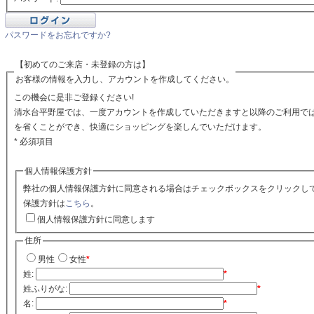
パスワードをお忘れですか?
【初めてのご来店・未登録の方は】
お客様の情報を入力し、アカウントを作成してください。
この機会に是非ご登録ください!
清水台平野屋では、一度アカウントを作成していただきますと以降のご利用で
を省くことができ、快適にショッピングを楽しんでいただけます。
* 必須項目
個人情報保護方針
弊社の個人情報保護方針に同意される場合はチェックボックスをクリックし
保護方針は
こちら
。
個人情報保護方針に同意します
住所
男性
女性
*
姓:
*
姓ふりがな:
*
名:
*