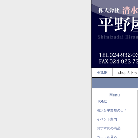
HOME
shopのト
Menu
HOME
清水台平野屋の日々
イベント案内
おすすめの商品
カートを見る