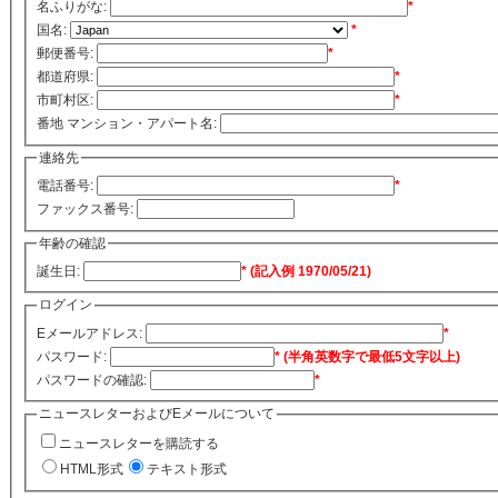
名ふりがな:
*
国名:
*
郵便番号:
*
都道府県:
*
市町村区:
*
番地 マンション・アパート名:
連絡先
電話番号:
*
ファックス番号:
年齢の確認
誕生日:
* (記入例 1970/05/21)
ログイン
Eメールアドレス:
*
パスワード:
* (半角英数字で最低5文字以上)
パスワードの確認:
*
ニュースレターおよびEメールについて
ニュースレターを購読する
HTML形式
テキスト形式