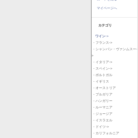
マイページへ
カテゴリ
ワイン
->
- フランス->
- シャンパン・ヴァンムスー-
>
- イタリア->
- スペイン->
- ポルトガル
- イギリス
- オーストリア
- ブルガリア
- ハンガリー
- ルーマニア
- ジョージア
- イスラエル
- ドイツ->
- カリフォルニア