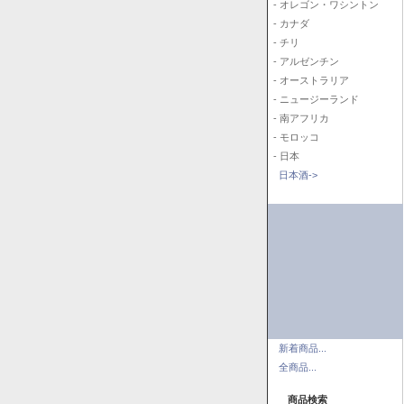
- オレゴン・ワシントン
- カナダ
- チリ
- アルゼンチン
- オーストラリア
- ニュージーランド
- 南アフリカ
- モロッコ
- 日本
日本酒->
新着商品...
全商品...
商品検索