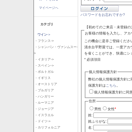
マイページへ
パスワードをお忘れですか?
カテゴリ
【初めてのご来店・未登録の
お客様の情報を入力し、アカ
ワイン
->
この機会に是非ご登録ください
- フランス->
清水台平野屋では、一度アカ
- シャンパン・ヴァンムスー-
を省くことができ、快適にシ
>
* 必須項目
- イタリア->
- スペイン->
個人情報保護方針
- ポルトガル
- イギリス
弊社の個人情報保護方針に
- オーストリア
保護方針は
こちら
。
- ブルガリア
個人情報保護方針に同
- ハンガリー
住所
- ルーマニア
- ジョージア
男性
女性
*
- イスラエル
姓:
- ドイツ->
姓ふりがな:
- カリフォルニア
名: