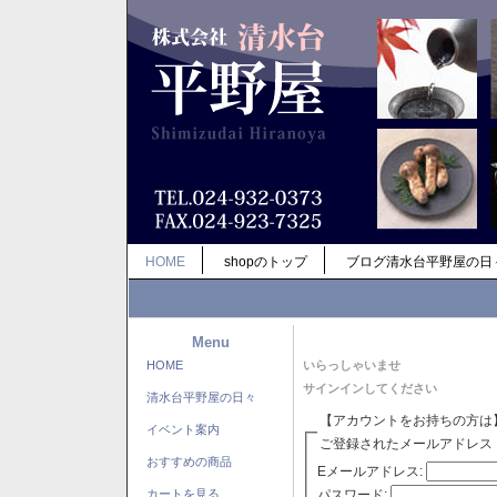
HOME
shopのトップ
ブログ清水台平野屋の日
Menu
HOME
いらっしゃいませ
サインインしてください
清水台平野屋の日々
【アカウントをお持ちの方は
イベント案内
ご登録されたメールアドレス
おすすめの商品
Eメールアドレス:
パスワード:
カートを見る