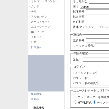
- オレゴン・ワシントン
名ふりがな:
- カナダ
国名:
- チリ
郵便番号:
- アルゼンチン
都道府県:
- オーストラリア
市町村区:
- ニュージーランド
番地 マンション・アパート
- 南アフリカ
連絡先
- モロッコ
電話番号:
- 日本
ファックス番号:
日本酒->
年齢の確認
誕生日:
ログイン
Eメールアドレス:
パスワード:
パスワードの確認:
ニュースレターおよびEメ
新着商品...
ニュースレターを購読
全商品...
HTML形式
テキスト
商品検索