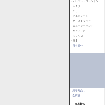
- オレゴン・ワシントン
- カナダ
- チリ
- アルゼンチン
- オーストラリア
- ニュージーランド
- 南アフリカ
- モロッコ
- 日本
日本酒->
新着商品...
全商品...
商品検索