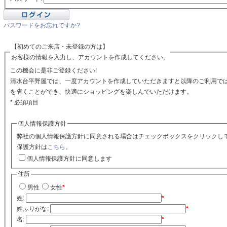
パスワードをお忘れですか?
【初めてのご来店・未登録の方は】
お客様の情報を入力し、アカウントを作成してください。
この機会に是非ご登録ください!
清水台平野屋では、一度アカウントを作成していただきますと以降のご利用で
を省くことができ、快適にショッピングを楽しんでいただけます。
* 必須項目
個人情報保護方針
弊社の個人情報保護方針に同意される場合はチェックボックスをクリックし
保護方針は
こちら
。
個人情報保護方針に同意します
住所
男性
女性
*
姓:
*
姓ふりがな:
*
名:
*