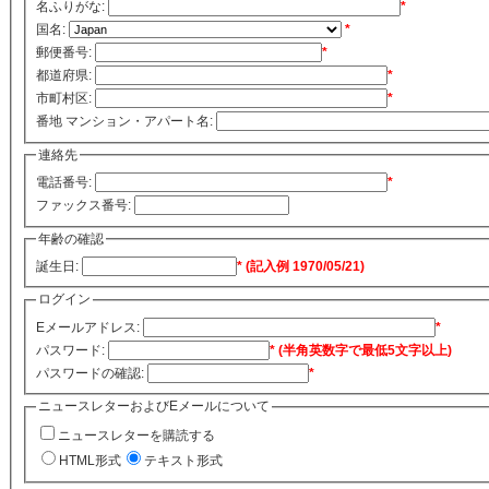
名ふりがな:
*
国名:
*
郵便番号:
*
都道府県:
*
市町村区:
*
番地 マンション・アパート名:
連絡先
電話番号:
*
ファックス番号:
年齢の確認
誕生日:
* (記入例 1970/05/21)
ログイン
Eメールアドレス:
*
パスワード:
* (半角英数字で最低5文字以上)
パスワードの確認:
*
ニュースレターおよびEメールについて
ニュースレターを購読する
HTML形式
テキスト形式