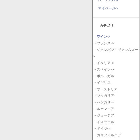
マイページへ
カテゴリ
ワイン
->
- フランス->
- シャンパン・ヴァンムスー-
>
- イタリア->
- スペイン->
- ポルトガル
- イギリス
- オーストリア
- ブルガリア
- ハンガリー
- ルーマニア
- ジョージア
- イスラエル
- ドイツ->
- カリフォルニア