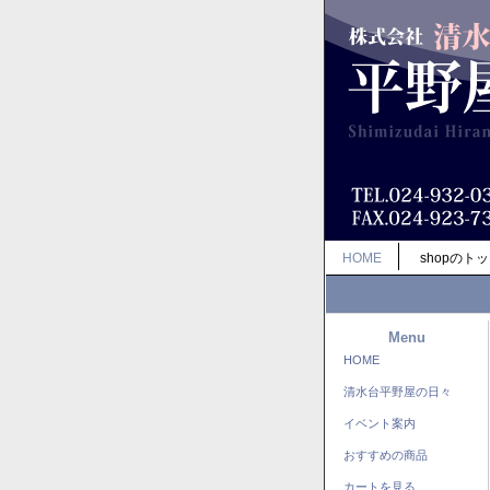
HOME
shopのト
Menu
HOME
清水台平野屋の日々
イベント案内
おすすめの商品
カートを見る