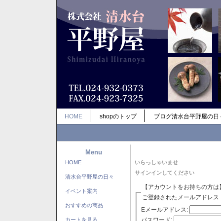
HOME
shopのトップ
ブログ清水台平野屋の日
Menu
HOME
いらっしゃいませ
サインインしてください
清水台平野屋の日々
【アカウントをお持ちの方は
イベント案内
ご登録されたメールアドレス
おすすめの商品
Eメールアドレス:
パスワード:
カートを見る