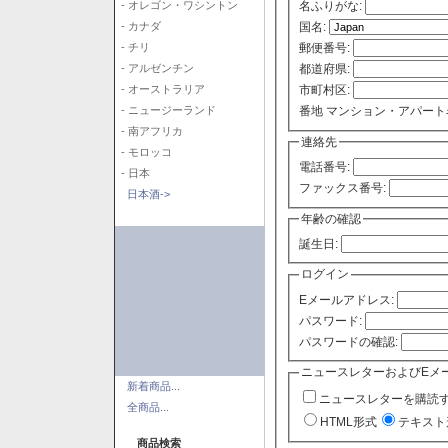
- オレゴン・ワシントン
名ふりがな:
- カナダ
国名:
- チリ
郵便番号:
- アルゼンチン
都道府県:
- オーストラリア
市町村区:
- ニュージーランド
番地 マンション・アパート
- 南アフリカ
連絡先
- モロッコ
電話番号:
- 日本
ファックス番号:
日本酒->
年齢の確認
誕生日:
ログイン
Eメールアドレス:
パスワード:
パスワードの確認:
ニュースレターおよびEメ
新着商品...
ニュースレターを購読
全商品...
HTML形式
テキスト
商品検索