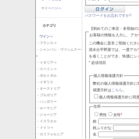
マイページへ
パスワードをお忘れですか?
カテゴリ
【初めてのご来店・未登録の
お客様の情報を入力し、アカ
ワイン
->
この機会に是非ご登録ください
- フランス->
清水台平野屋では、一度アカ
- シャンパン・ヴァンムスー-
を省くことができ、快適にシ
>
* 必須項目
- イタリア->
- スペイン->
個人情報保護方針
- ポルトガル
- イギリス
弊社の個人情報保護方針に
- オーストリア
保護方針は
こちら
。
- ブルガリア
個人情報保護方針に同
- ハンガリー
住所
- ルーマニア
- ジョージア
男性
女性
*
- イスラエル
姓:
- ドイツ->
姓ふりがな:
- カリフォルニア
名: