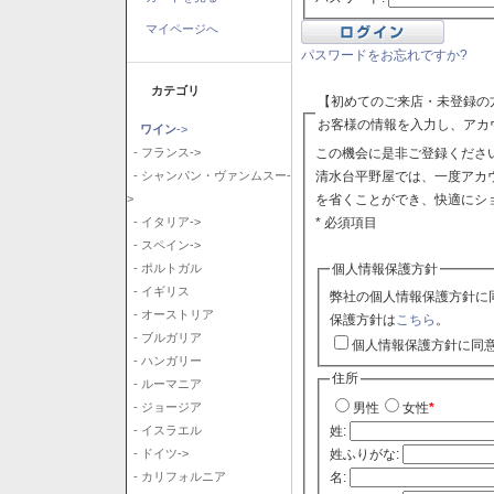
マイページへ
パスワードをお忘れですか?
カテゴリ
【初めてのご来店・未登録の
お客様の情報を入力し、アカ
ワイン
->
この機会に是非ご登録ください
- フランス->
清水台平野屋では、一度アカ
- シャンパン・ヴァンムスー-
を省くことができ、快適にシ
>
* 必須項目
- イタリア->
- スペイン->
個人情報保護方針
- ポルトガル
- イギリス
弊社の個人情報保護方針に
- オーストリア
保護方針は
こちら
。
- ブルガリア
個人情報保護方針に同
- ハンガリー
住所
- ルーマニア
- ジョージア
男性
女性
*
- イスラエル
姓:
- ドイツ->
姓ふりがな:
- カリフォルニア
名: