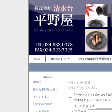
HOME
shopのトップ
ブログ清水台平野屋の日
Menu
HOME
いらっしゃいませ
サインインしてください
清水台平野屋の日々
【アカウントをお持ちの方は
イベント案内
ご登録されたメールアドレス
おすすめの商品
Eメールアドレス:
パスワード:
カートを見る