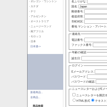
- オレゴン・ワシントン
名ふりがな:
- カナダ
国名:
- チリ
郵便番号:
- アルゼンチン
都道府県:
- オーストラリア
市町村区:
- ニュージーランド
番地 マンション・アパート
- 南アフリカ
連絡先
- モロッコ
電話番号:
- 日本
ファックス番号:
日本酒->
年齢の確認
誕生日:
ログイン
Eメールアドレス:
パスワード:
パスワードの確認:
ニュースレターおよびEメ
新着商品...
ニュースレターを購読
全商品...
HTML形式
テキスト
商品検索