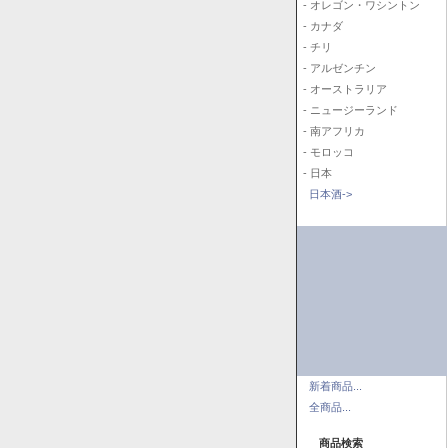
- オレゴン・ワシントン
- カナダ
- チリ
- アルゼンチン
- オーストラリア
- ニュージーランド
- 南アフリカ
- モロッコ
- 日本
日本酒->
新着商品...
全商品...
商品検索