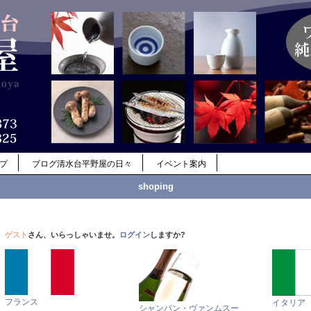
ップ
ブログ清水台平野屋の日々
イベント案内
shoping
ゲスト
さん、いらっしゃいませ。
ログイン
しますか?
フランス
イタリア
シャンパン・ヴァンムスー