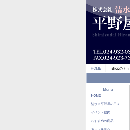
HOME
shopのト
Menu
HOME
清水台平野屋の日々
イベント案内
おすすめの商品
カートを見る