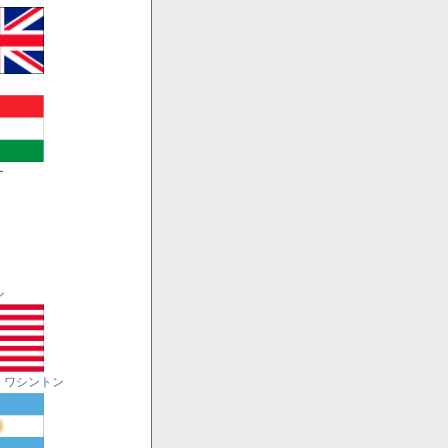
ー
ル
・ワシントン