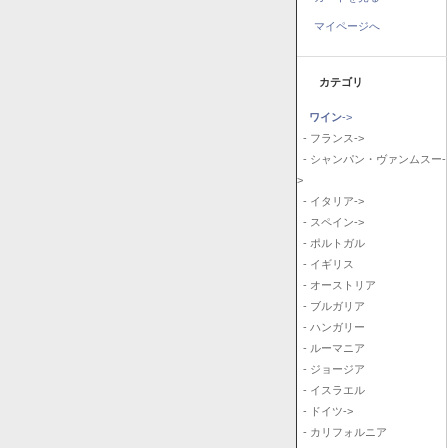
マイページへ
カテゴリ
ワイン
->
- フランス->
- シャンパン・ヴァンムスー-
>
- イタリア->
- スペイン->
- ポルトガル
- イギリス
- オーストリア
- ブルガリア
- ハンガリー
- ルーマニア
- ジョージア
- イスラエル
- ドイツ->
- カリフォルニア