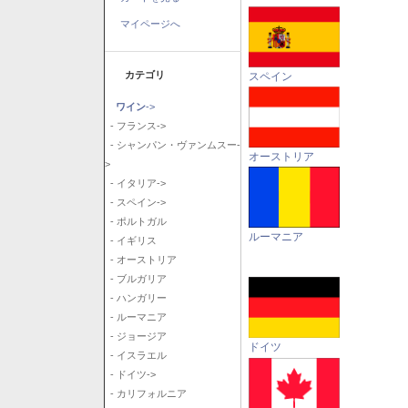
マイページへ
カテゴリ
スペイン
ワイン
->
- フランス->
- シャンパン・ヴァンムスー-
オーストリア
>
- イタリア->
- スペイン->
- ポルトガル
ルーマニア
- イギリス
- オーストリア
- ブルガリア
- ハンガリー
- ルーマニア
- ジョージア
ドイツ
- イスラエル
- ドイツ->
- カリフォルニア