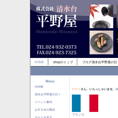
HOME
shopのトップ
ブログ清水台平野屋の日
Menu
HOME
ゲスト
さん、いらっしゃいませ。
清水台平野屋の日々
イベント案内
おすすめの商品
フランス
カートを見る