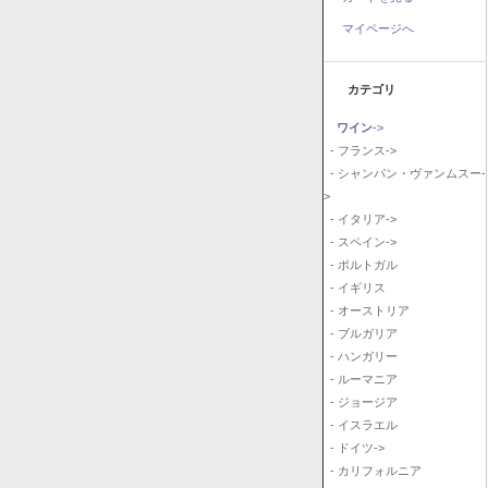
マイページへ
カテゴリ
ワイン
->
- フランス->
- シャンパン・ヴァンムスー-
>
- イタリア->
- スペイン->
- ポルトガル
- イギリス
- オーストリア
- ブルガリア
- ハンガリー
- ルーマニア
- ジョージア
- イスラエル
- ドイツ->
- カリフォルニア