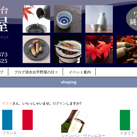
ップ
ブログ清水台平野屋の日々
イベント案内
shoping
ゲスト
さん、いらっしゃいませ。
ログイン
しますか?
フランス
イタリア
シャンパン・ヴァンムスー