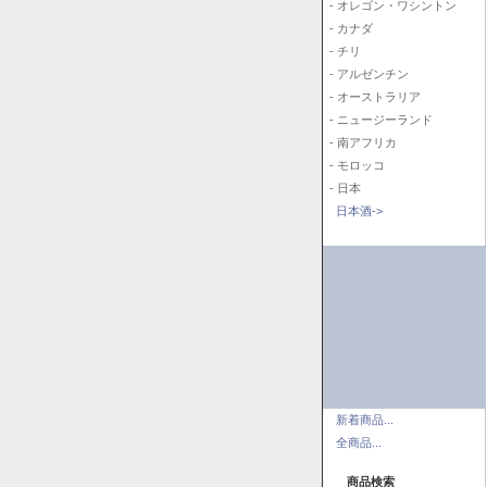
- オレゴン・ワシントン
- カナダ
- チリ
- アルゼンチン
- オーストラリア
- ニュージーランド
- 南アフリカ
- モロッコ
- 日本
日本酒->
新着商品...
全商品...
商品検索