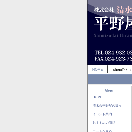
HOME
shopのト
Menu
HOME
清水台平野屋の日々
イベント案内
おすすめの商品
カートを見る