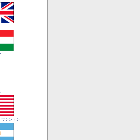
ー
ル
・ワシントン