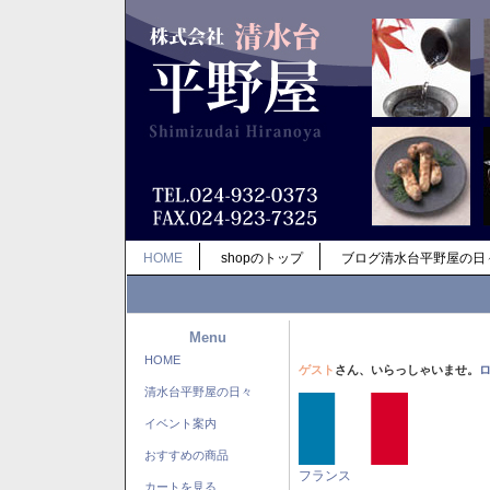
HOME
shopのトップ
ブログ清水台平野屋の日
Menu
HOME
ゲスト
さん、いらっしゃいませ。
清水台平野屋の日々
イベント案内
おすすめの商品
フランス
カートを見る