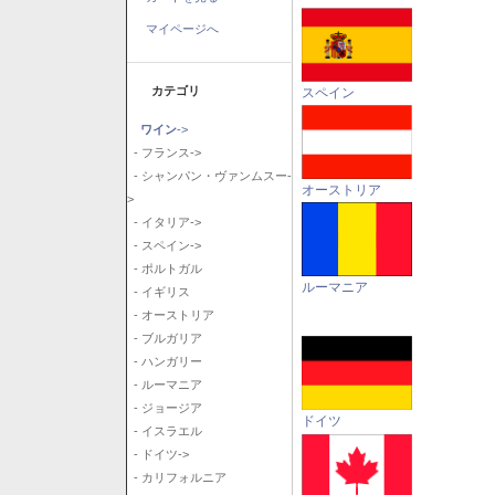
マイページへ
カテゴリ
スペイン
ワイン
->
- フランス->
- シャンパン・ヴァンムスー-
オーストリア
>
- イタリア->
- スペイン->
- ポルトガル
ルーマニア
- イギリス
- オーストリア
- ブルガリア
- ハンガリー
- ルーマニア
- ジョージア
ドイツ
- イスラエル
- ドイツ->
- カリフォルニア