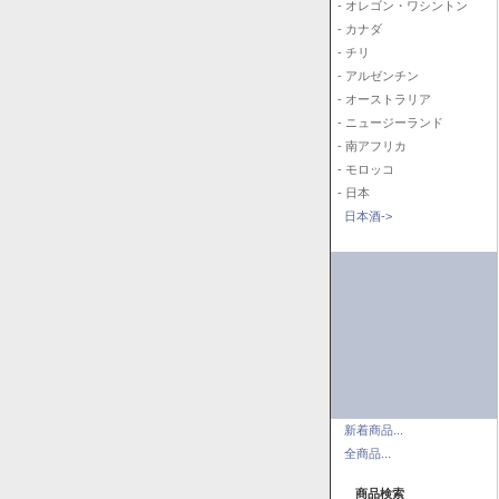
- オレゴン・ワシントン
- カナダ
- チリ
- アルゼンチン
- オーストラリア
- ニュージーランド
- 南アフリカ
- モロッコ
- 日本
日本酒->
新着商品...
全商品...
商品検索