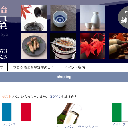
ップ
ブログ清水台平野屋の日々
イベント案内
shoping
ゲスト
さん、いらっしゃいませ。
ログイン
しますか?
フランス
イタリア
シャンパン・ヴァンムスー