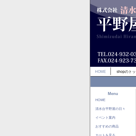
HOME
shopのト
Menu
HOME
清水台平野屋の日々
イベント案内
おすすめの商品
カートを見る