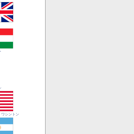
ー
ル
・ワシントン