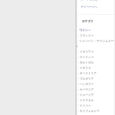
マイページへ
カテゴリ
ワイン
->
- フランス->
- シャンパン・ヴァンムスー-
>
- イタリア->
- スペイン->
- ポルトガル
- イギリス
- オーストリア
- ブルガリア
- ハンガリー
- ルーマニア
- ジョージア
- イスラエル
- ドイツ->
- カリフォルニア