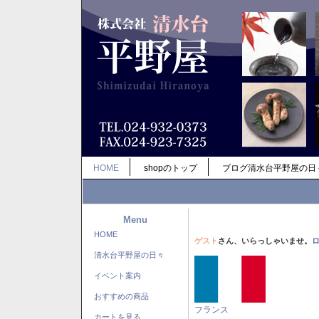
HOME
shopのトップ
ブログ清水台平野屋の日
Menu
HOME
ゲスト
さん、いらっしゃいませ。
清水台平野屋の日々
イベント案内
おすすめの商品
フランス
カートを見る