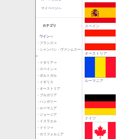
マイページへ
カテゴリ
スペイン
ワイン
->
- フランス->
- シャンパン・ヴァンムスー-
オーストリア
>
- イタリア->
- スペイン->
- ポルトガル
ルーマニア
- イギリス
- オーストリア
- ブルガリア
- ハンガリー
- ルーマニア
- ジョージア
ドイツ
- イスラエル
- ドイツ->
- カリフォルニア