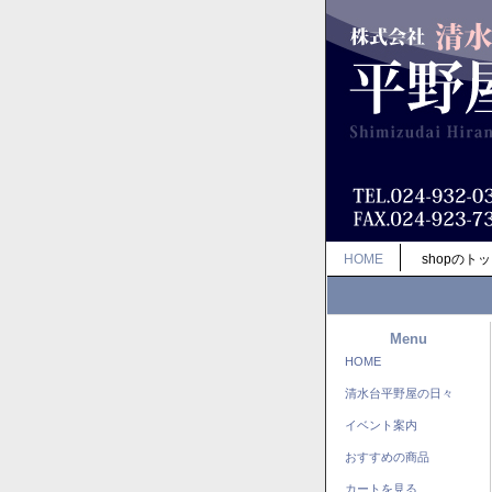
HOME
shopのト
Menu
HOME
清水台平野屋の日々
イベント案内
おすすめの商品
カートを見る