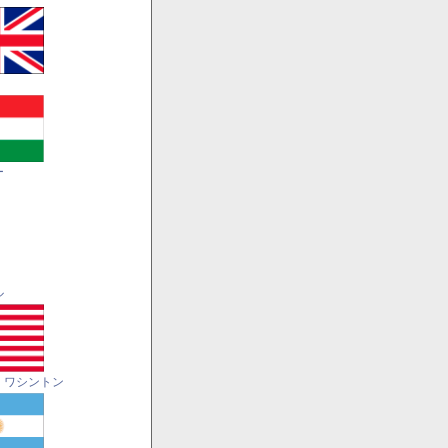
ー
ル
・ワシントン