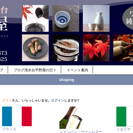
ップ
ブログ清水台平野屋の日々
イベント案内
shoping
ゲスト
さん、いらっしゃいませ。
ログイン
しますか?
フランス
イタリア
シャンパン・ヴァンムスー