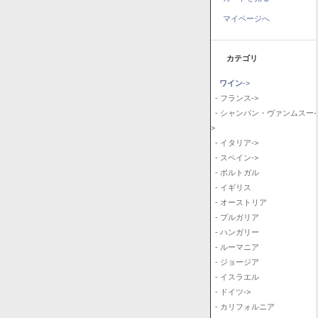
マイページへ
カテゴリ
ワイン
->
- フランス->
- シャンパン・ヴァンムスー-
>
- イタリア->
- スペイン->
- ポルトガル
- イギリス
- オーストリア
- ブルガリア
- ハンガリー
- ルーマニア
- ジョージア
- イスラエル
- ドイツ->
- カリフォルニア