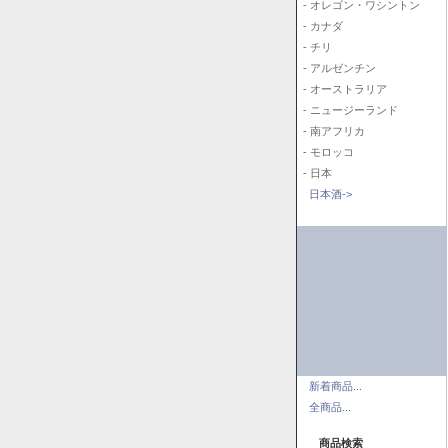
- オレゴン・ワシントン
- カナダ
- チリ
- アルゼンチン
- オーストラリア
- ニュージーランド
- 南アフリカ
- モロッコ
- 日本
日本酒->
新着商品...
全商品...
商品検索