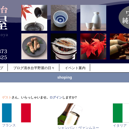
ップ
ブログ清水台平野屋の日々
イベント案内
shoping
ゲスト
さん、いらっしゃいませ。
ログイン
しますか?
フランス
イタリア
シャンパン・ヴァンムスー