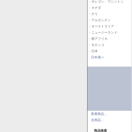
- オレゴン・ワシントン
- カナダ
- チリ
- アルゼンチン
- オーストラリア
- ニュージーランド
- 南アフリカ
- モロッコ
- 日本
日本酒->
新着商品...
全商品...
商品検索