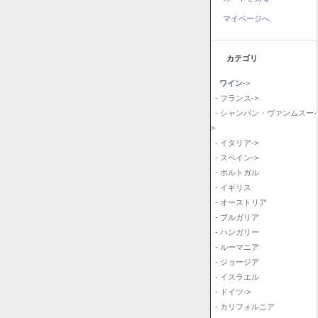
マイページへ
カテゴリ
ワイン
->
- フランス->
- シャンパン・ヴァンムスー-
>
- イタリア->
- スペイン->
- ポルトガル
- イギリス
- オーストリア
- ブルガリア
- ハンガリー
- ルーマニア
- ジョージア
- イスラエル
- ドイツ->
- カリフォルニア