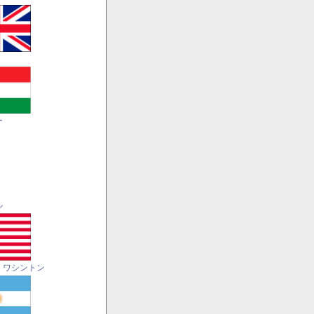
ー
ル
・ワシントン