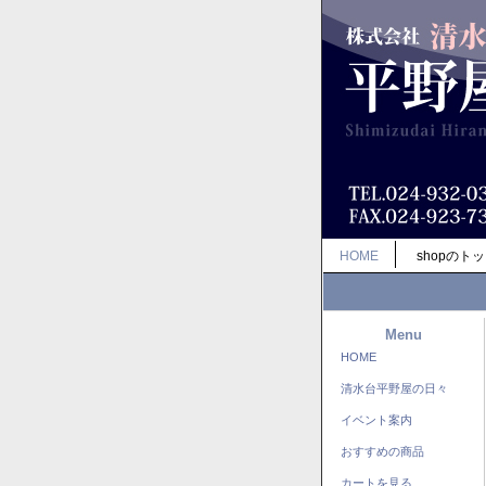
HOME
shopのト
Menu
HOME
清水台平野屋の日々
イベント案内
おすすめの商品
カートを見る