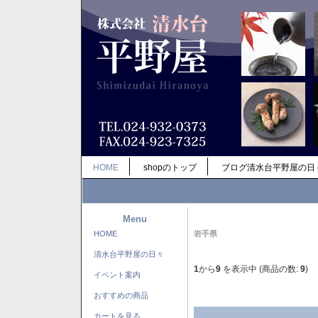
HOME
shopのトップ
ブログ清水台平野屋の日
Menu
HOME
岩手県
清水台平野屋の日々
1
から
9
を表示中 (商品の数:
9
)
イベント案内
おすすめの商品
カートを見る