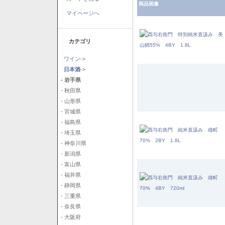
商品画像
マイページへ
カテゴリ
ワイン->
日本酒
->
- 岩手県
- 秋田県
- 山形県
- 宮城県
- 福島県
- 埼玉県
- 神奈川県
- 新潟県
- 富山県
- 福井県
- 静岡県
- 三重県
- 奈良県
- 大阪府