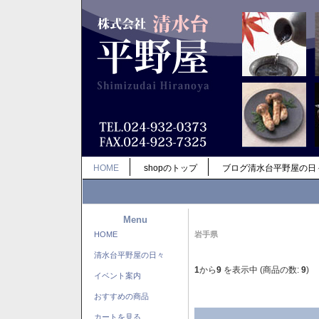
HOME
shopのトップ
ブログ清水台平野屋の日
Menu
HOME
岩手県
清水台平野屋の日々
1
から
9
を表示中 (商品の数:
9
)
イベント案内
おすすめの商品
カートを見る