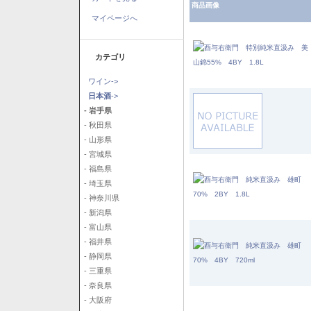
商品画像
マイページへ
カテゴリ
ワイン->
日本酒
->
- 岩手県
- 秋田県
- 山形県
- 宮城県
- 福島県
- 埼玉県
- 神奈川県
- 新潟県
- 富山県
- 福井県
- 静岡県
- 三重県
- 奈良県
- 大阪府