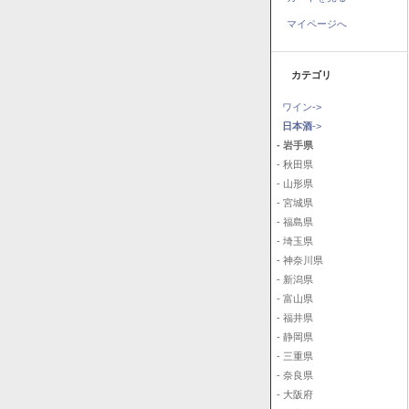
マイページへ
カテゴリ
ワイン->
日本酒
->
- 岩手県
- 秋田県
- 山形県
- 宮城県
- 福島県
- 埼玉県
- 神奈川県
- 新潟県
- 富山県
- 福井県
- 静岡県
- 三重県
- 奈良県
- 大阪府