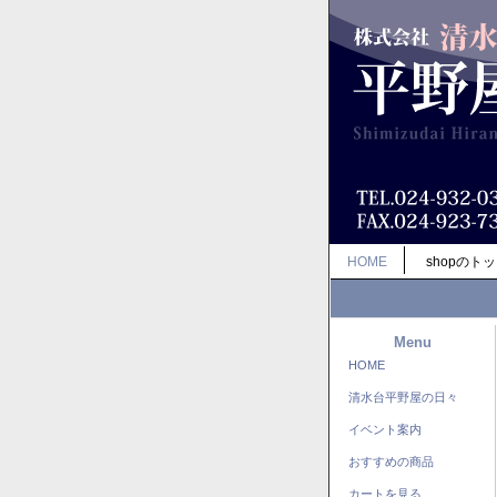
HOME
shopのト
Menu
HOME
清水台平野屋の日々
イベント案内
おすすめの商品
カートを見る