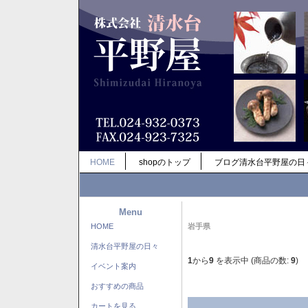
HOME
shopのトップ
ブログ清水台平野屋の日
Menu
HOME
岩手県
清水台平野屋の日々
1
から
9
を表示中 (商品の数:
9
)
イベント案内
おすすめの商品
カートを見る