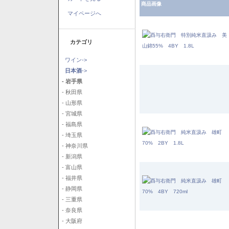
商品画像
マイページへ
カテゴリ
ワイン->
日本酒
->
- 岩手県
- 秋田県
- 山形県
- 宮城県
- 福島県
- 埼玉県
- 神奈川県
- 新潟県
- 富山県
- 福井県
- 静岡県
- 三重県
- 奈良県
- 大阪府