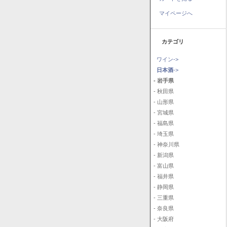
マイページへ
カテゴリ
ワイン->
日本酒
->
- 岩手県
- 秋田県
- 山形県
- 宮城県
- 福島県
- 埼玉県
- 神奈川県
- 新潟県
- 富山県
- 福井県
- 静岡県
- 三重県
- 奈良県
- 大阪府