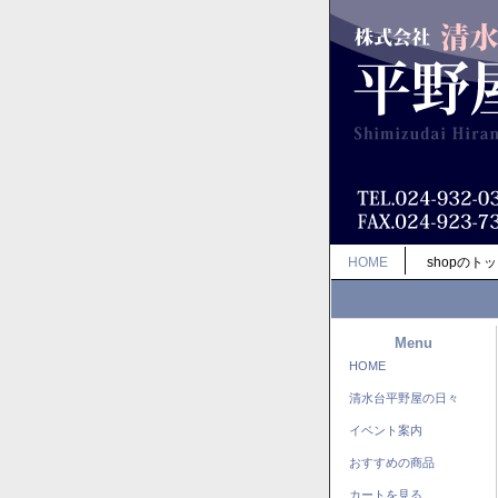
HOME
shopのト
Menu
HOME
清水台平野屋の日々
イベント案内
おすすめの商品
カートを見る