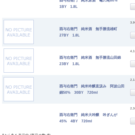
酉与右衛門 純米原酒 亀の尾60%
1BY 1.8L
3,
酉与右衛門 純米酒 無手勝流雄町
27BY 1.8L
4,
酉与右衛門 純米酒 無手勝流山田錦
23BY 1.8L
2,
酉与右衛門 純米吟醸直汲み 阿波山田
錦50% 30BY 720ml
2,
酉与右衛門 純米大吟醸 吟ぎんが
45% 4BY 720ml