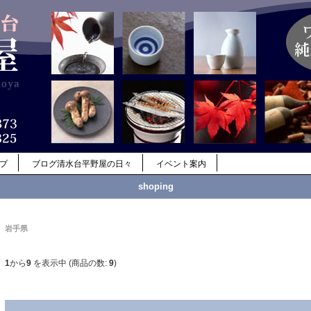
ップ
ブログ清水台平野屋の日々
イベント案内
shoping
岩手県
1
から
9
を表示中 (商品の数:
9
)